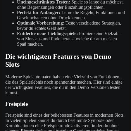
Uneingeschränktes Testen:
Spiele so lange du möchtest,
ohne Begrenzungen oder Einzahlungspflichten.
Perfekt für Anfänger:
Lerne die Regeln, Funktionen und
Gewinnchancen ohne Druck kennen.
Optimale Vorbereitung:
Teste verschiedene Strategien,
bevor du echtes Geld setzt.
Entdecke neue Lieblingsspiele:
Probiere eine Vielzahl
von Slots aus und finde heraus, welche dir am meisten
Spaß machen.
Die wichtigsten Features von Demo
Slots
Moderne Spielautomaten haben eine Vielzahl von Funktionen,
die das Spielerlebnis noch spannender machen. Hier sind einige
der wichtigsten Features, die du in den Demo-Versionen testen
kannst:
Freispiele
Freispiele sind eines der beliebtesten Features in modernen Slots.
In vielen Spielen kannst du durch bestimmte Symbole oder
Kombinationen eine Freispielrunde aktivieren, in der du ohne
eigenen Einsatz drehst und trotzdem Gewinne erzielen kannst.