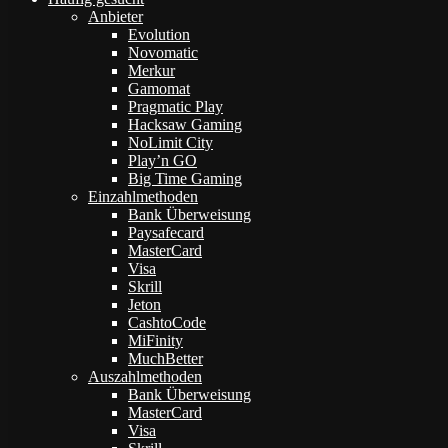
Anbieter
Evolution
Novomatic
Merkur
Gamomat
Pragmatic Play
Hacksaw Gaming
NoLimit City
Play’n GO
Big Time Gaming
Einzahlmethoden
Bank Überweisung
Paysafecard
MasterCard
Visa
Skrill
Jeton
CashtoCode
MiFinity
MuchBetter
Auszahlmethoden
Bank Überweisung
MasterCard
Visa