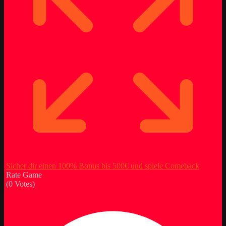
Sicher dir einen 100% Bonus bis 500€ und spiele Comeback
Rate Game
(
0
Votes)