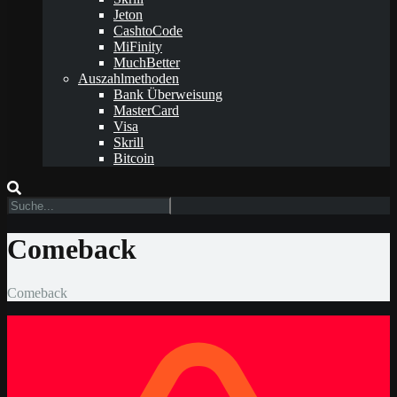
Jeton
CashtoCode
MiFinity
MuchBetter
Auszahlmethoden
Bank Überweisung
MasterCard
Visa
Skrill
Bitcoin
Comeback
Comeback