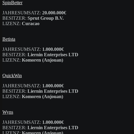
SpinBetter
JAHRESUMSATZ:
20.000.000€
BESITZER:
Sprut Group B.V.
LIZENZ:
Curacao
Betista
JAHRESUMSATZ:
1.000.000€
BESITZER:
Liernin Enterprises LTD
LIZENZ:
Komoren (Anjouan)
QuickWin
JAHRESUMSATZ:
1.000.000€
BESITZER:
Liernin Enterprises LTD
LIZENZ:
Komoren (Anjouan)
Wyns
JAHRESUMSATZ:
1.000.000€
BESITZER:
Liernin Enterprises LTD
LIZENZ:
Komoren (Anjouan)