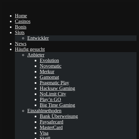
Home
Casinos
Bonis
Slots
Entwickler
News
Häufig gesucht
Anbieter
Evolution
Novomatic
Merkur
Gamomat
Pragmatic Play
Hacksaw Gaming
NoLimit City
Play’n GO
Big Time Gaming
Einzahlmethoden
Bank Überweisung
Paysafecard
MasterCard
Visa
Skrill