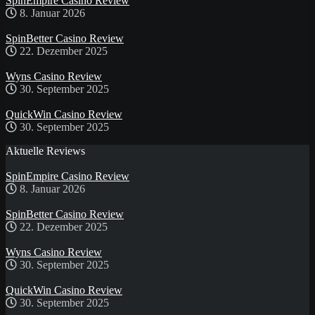
SpinEmpire Casino Review
8. Januar 2026
SpinBetter Casino Review
22. Dezember 2025
Wyns Casino Review
30. September 2025
QuickWin Casino Review
30. September 2025
Aktuelle Reviews
SpinEmpire Casino Review
8. Januar 2026
SpinBetter Casino Review
22. Dezember 2025
Wyns Casino Review
30. September 2025
QuickWin Casino Review
30. September 2025