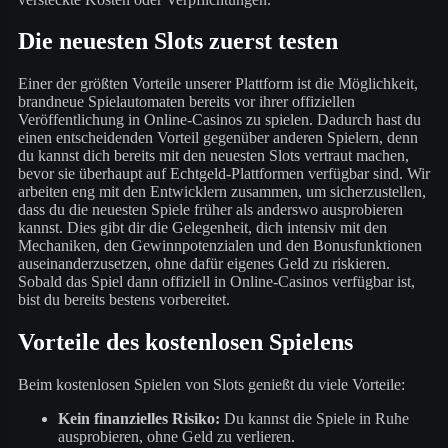
Die neuesten Slots zuerst testen
Einer der größten Vorteile unserer Plattform ist die Möglichkeit,
brandneue Spielautomaten bereits vor ihrer offiziellen
Veröffentlichung in Online-Casinos zu spielen. Dadurch hast du
einen entscheidenden Vorteil gegenüber anderen Spielern, denn
du kannst dich bereits mit den neuesten Slots vertraut machen,
bevor sie überhaupt auf Echtgeld-Plattformen verfügbar sind. Wir
arbeiten eng mit den Entwicklern zusammen, um sicherzustellen,
dass du die neuesten Spiele früher als anderswo ausprobieren
kannst. Dies gibt dir die Gelegenheit, dich intensiv mit den
Mechaniken, den Gewinnpotenzialen und den Bonusfunktionen
auseinanderzusetzen, ohne dafür eigenes Geld zu riskieren.
Sobald das Spiel dann offiziell in Online-Casinos verfügbar ist,
bist du bereits bestens vorbereitet.
Vorteile des kostenlosen Spielens
Beim kostenlosen Spielen von Slots genießt du viele Vorteile:
Kein finanzielles Risiko:
Du kannst die Spiele in Ruhe
ausprobieren, ohne Geld zu verlieren.