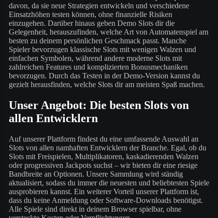
davon, da sie neue Strategien entwickeln und verschiedene
Einsatzhöhen testen können, ohne finanzielle Risiken
einzugehen. Darüber hinaus geben Demo Slots dir die
Gelegenheit, herauszufinden, welche Art von Automatenspiel am
besten zu deinem persönlichen Geschmack passt. Manche
Spieler bevorzugen klassische Slots mit wenigen Walzen und
einfachen Symbolen, während andere moderne Slots mit
zahlreichen Features und komplizierten Bonusmechaniken
bevorzugen. Durch das Testen in der Demo-Version kannst du
gezielt herausfinden, welche Slots dir am meisten Spaß machen.
Unser Angebot: Die besten Slots von
allen Entwicklern
Auf unserer Plattform findest du eine umfassende Auswahl an
Slots von allen namhaften Entwicklern der Branche. Egal, ob du
Slots mit Freispielen, Multiplikatoren, kaskadierenden Walzen
oder progressiven Jackpots suchst – wir bieten dir eine riesige
Bandbreite an Optionen. Unsere Sammlung wird ständig
aktualisiert, sodass du immer die neuesten und beliebtesten Spiele
ausprobieren kannst. Ein weiterer Vorteil unserer Plattform ist,
dass du keine Anmeldung oder Software-Downloads benötigst.
Alle Spiele sind direkt in deinem Browser spielbar, ohne
versteckte Kosten oder Verpflichtungen.