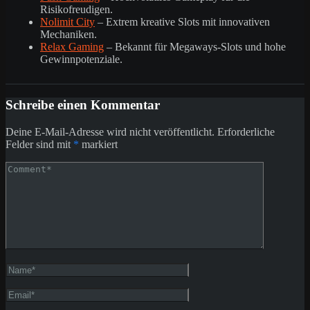
Risikofreudigen.
Nolimit City
– Extrem kreative Slots mit innovativen
Mechaniken.
Relax Gaming
– Bekannt für Megaways-Slots und hohe
Gewinnpotenziale.
Schreibe einen Kommentar
Deine E-Mail-Adresse wird nicht veröffentlicht.
Erforderliche
Felder sind mit
*
markiert