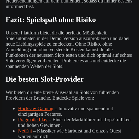
Neuerscheinungen auf dem Laufenden, sodass du immer bestens
informiert bist.
Fazit: Spielspaß ohne Risiko
Unsere Plattform bietet dir die perfekte Möglichkeit,
Spielautomaten in der Demo-Version auszuprobieren und dabei
neue Lieblingsspiele zu entdecken. Ohne Risiko, ohne
Anmeldung und ohne versteckte Kosten kannst du alle
Funktionen der neuesten Slots testen und dich optimal auf echtes
Spielvergnügen vorbereiten. Probiere es aus und entdecke die
spannenden Welten der Slots!
Die besten Slot-Provider
Wir bieten dir eine breite Auswahl an Slots von führenden
Providern der Branche. Entdecke Spiele von:
Hacksaw Gaming
– Innovativ und spannend mit
einzigartigen Features.
Pragmatic Play
– Einer der Marktführer mit Top-Grafiken
und hohen Gewinnen.
NetEnt
– Klassiker wie Starburst und Gonzo's Quest
warten auf dich.