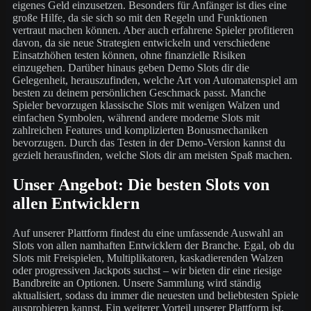
eigenes Geld einzusetzen. Besonders für Anfänger ist dies eine
große Hilfe, da sie sich so mit den Regeln und Funktionen
vertraut machen können. Aber auch erfahrene Spieler profitieren
davon, da sie neue Strategien entwickeln und verschiedene
Einsatzhöhen testen können, ohne finanzielle Risiken
einzugehen. Darüber hinaus geben Demo Slots dir die
Gelegenheit, herauszufinden, welche Art von Automatenspiel am
besten zu deinem persönlichen Geschmack passt. Manche
Spieler bevorzugen klassische Slots mit wenigen Walzen und
einfachen Symbolen, während andere moderne Slots mit
zahlreichen Features und komplizierten Bonusmechaniken
bevorzugen. Durch das Testen in der Demo-Version kannst du
gezielt herausfinden, welche Slots dir am meisten Spaß machen.
Unser Angebot: Die besten Slots von
allen Entwicklern
Auf unserer Plattform findest du eine umfassende Auswahl an
Slots von allen namhaften Entwicklern der Branche. Egal, ob du
Slots mit Freispielen, Multiplikatoren, kaskadierenden Walzen
oder progressiven Jackpots suchst – wir bieten dir eine riesige
Bandbreite an Optionen. Unsere Sammlung wird ständig
aktualisiert, sodass du immer die neuesten und beliebtesten Spiele
ausprobieren kannst. Ein weiterer Vorteil unserer Plattform ist,