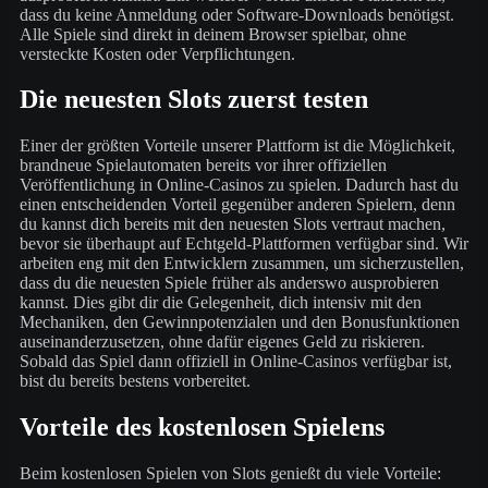
dass du keine Anmeldung oder Software-Downloads benötigst.
Alle Spiele sind direkt in deinem Browser spielbar, ohne
versteckte Kosten oder Verpflichtungen.
Die neuesten Slots zuerst testen
Einer der größten Vorteile unserer Plattform ist die Möglichkeit,
brandneue Spielautomaten bereits vor ihrer offiziellen
Veröffentlichung in Online-Casinos zu spielen. Dadurch hast du
einen entscheidenden Vorteil gegenüber anderen Spielern, denn
du kannst dich bereits mit den neuesten Slots vertraut machen,
bevor sie überhaupt auf Echtgeld-Plattformen verfügbar sind. Wir
arbeiten eng mit den Entwicklern zusammen, um sicherzustellen,
dass du die neuesten Spiele früher als anderswo ausprobieren
kannst. Dies gibt dir die Gelegenheit, dich intensiv mit den
Mechaniken, den Gewinnpotenzialen und den Bonusfunktionen
auseinanderzusetzen, ohne dafür eigenes Geld zu riskieren.
Sobald das Spiel dann offiziell in Online-Casinos verfügbar ist,
bist du bereits bestens vorbereitet.
Vorteile des kostenlosen Spielens
Beim kostenlosen Spielen von Slots genießt du viele Vorteile: