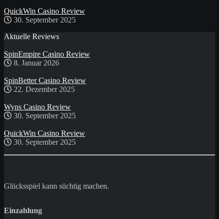
QuickWin Casino Review
30. September 2025
Aktuelle Reviews
SpinEmpire Casino Review
8. Januar 2026
SpinBetter Casino Review
22. Dezember 2025
Wyns Casino Review
30. September 2025
QuickWin Casino Review
30. September 2025
Glücksspiel kann süchtig machen.
Einzahlung