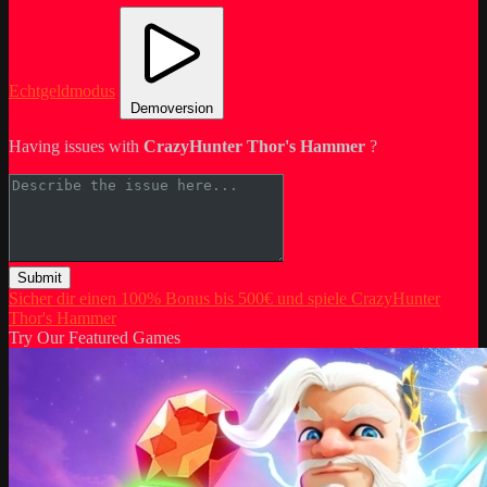
Echtgeldmodus
Demoversion
Having issues with
CrazyHunter Thor's Hammer
?
Submit
Sicher dir einen 100% Bonus bis 500€ und spiele CrazyHunter
Thor's Hammer
Try Our Featured Games