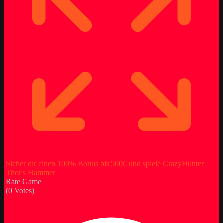
Sicher dir einen 100% Bonus bis 500€ und spiele CrazyHunter
Thor's Hammer
Rate Game
(
0
Votes)