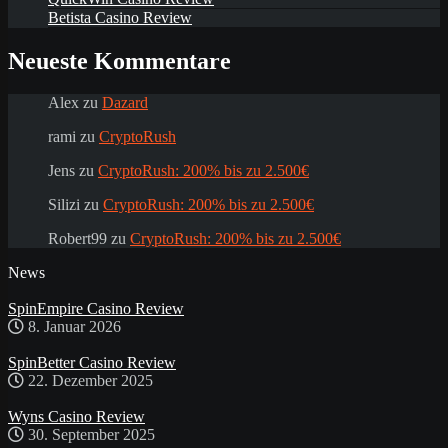
Betista Casino Review
Neueste Kommentare
Alex
zu
Dazard
rami
zu
CryptoRush
Jens
zu
CryptoRush: 200% bis zu 2.500€
Silizi
zu
CryptoRush: 200% bis zu 2.500€
Robert99
zu
CryptoRush: 200% bis zu 2.500€
News
SpinEmpire Casino Review
8. Januar 2026
SpinBetter Casino Review
22. Dezember 2025
Wyns Casino Review
30. September 2025