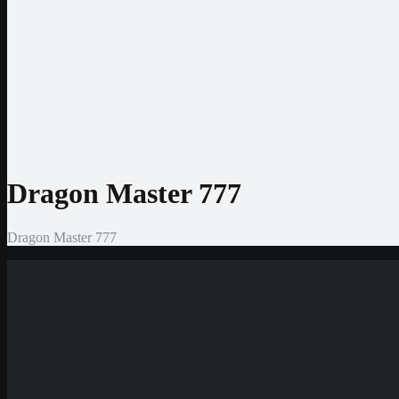
Aus
Dragon Master 777
Dragon Master 777