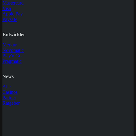
Mastercard
Visa
Apple Pay
Paysafe
Entwickler
Merkur
Novomatic
Play'n Go
Pragmatic
News
Alle
Casinos
Partner
Ratgeber