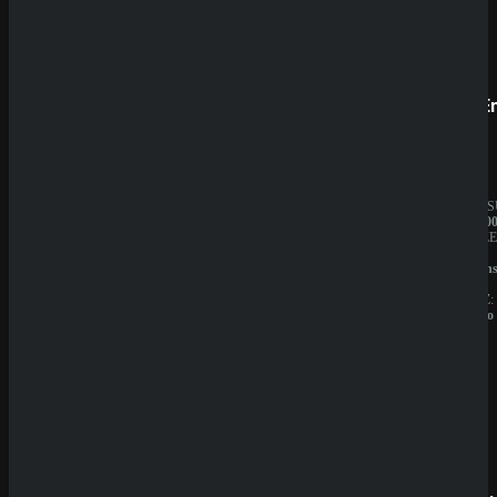
Prestige
SpinE
BESITZER:
JAHRES
Aurevia
10.000.0
IT
BESITZE
Group
GBL
LIZENZ:
Solution
Curacao
N.V.
LIZENZ:
Curacao