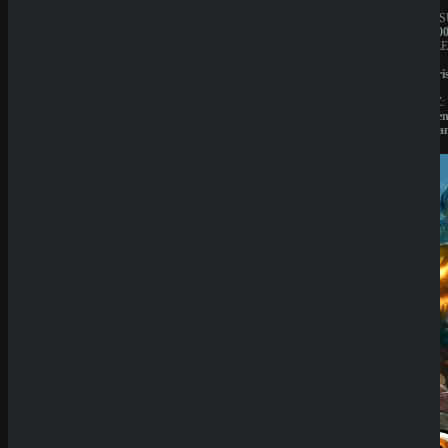
JAHRESUMSATZ:
JAHRES
1.000.000€
1.000.00
BESITZER:
BESITZE
Liernin
Liernin
Enterprises
Enterpri
LTD
LTD
LIZENZ:
LIZENZ:
Komoren
Komore
(Anjouan)
(Anjoua
Neueste
Beiträge
SpinEmpir
e Casino
Review
SpinBetter
Casino
Review
Wyns
Casino