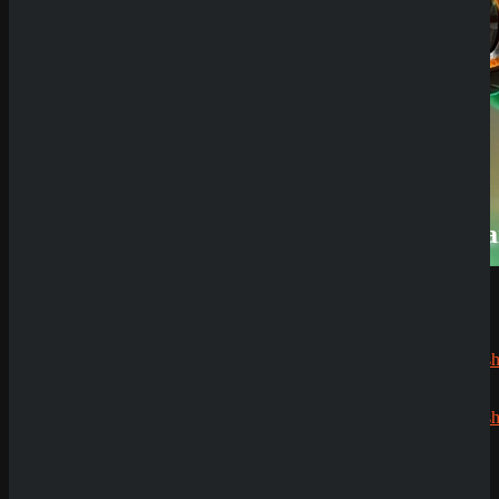
Review
QuickWin
Casino
Review
Betista
Casino
Review
Neueste
Kommenta
Alex
zu
Dazard
rami
zu
CryptoRus
Jens
zu
CryptoRush
200% bis
zu 2.500€
Silizi
zu