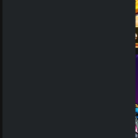
Demo Spiel