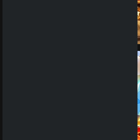
Demo Spiel