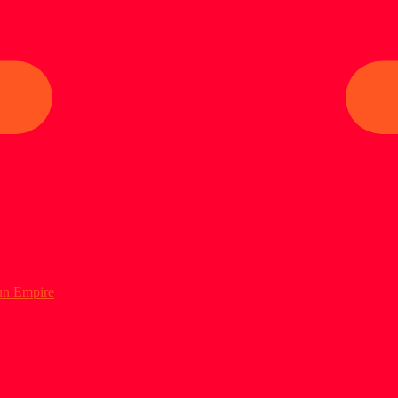
gun Empire