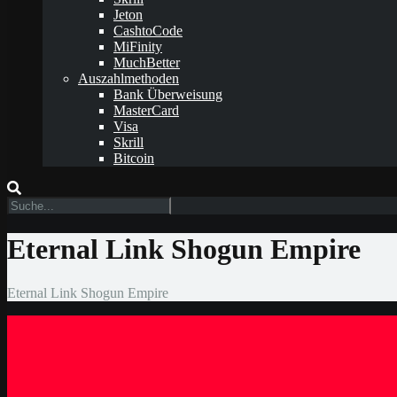
Jeton
CashtoCode
MiFinity
MuchBetter
Auszahlmethoden
Bank Überweisung
MasterCard
Visa
Skrill
Bitcoin
Eternal Link Shogun Empire
Eternal Link Shogun Empire