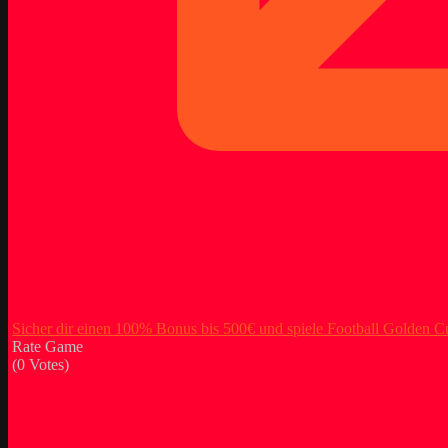
Sicher dir einen 100% Bonus bis 500€ und spiele Football Golden C
Rate Game
(
0
Votes)