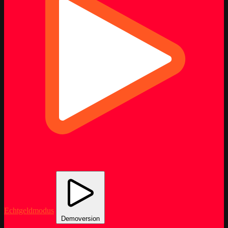
Echtgeldmodus
Demoversion