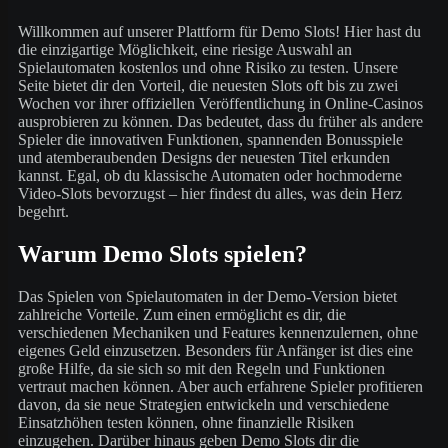
Willkommen auf unserer Plattform für Demo Slots! Hier hast du
die einzigartige Möglichkeit, eine riesige Auswahl an
Spielautomaten kostenlos und ohne Risiko zu testen. Unsere
Seite bietet dir den Vorteil, die neuesten Slots oft bis zu zwei
Wochen vor ihrer offiziellen Veröffentlichung in Online-Casinos
ausprobieren zu können. Das bedeutet, dass du früher als andere
Spieler die innovativen Funktionen, spannenden Bonusspiele
und atemberaubenden Designs der neuesten Titel erkunden
kannst. Egal, ob du klassische Automaten oder hochmoderne
Video-Slots bevorzugst – hier findest du alles, was dein Herz
begehrt.
Warum Demo Slots spielen?
Das Spielen von Spielautomaten in der Demo-Version bietet
zahlreiche Vorteile. Zum einen ermöglicht es dir, die
verschiedenen Mechaniken und Features kennenzulernen, ohne
eigenes Geld einzusetzen. Besonders für Anfänger ist dies eine
große Hilfe, da sie sich so mit den Regeln und Funktionen
vertraut machen können. Aber auch erfahrene Spieler profitieren
davon, da sie neue Strategien entwickeln und verschiedene
Einsatzhöhen testen können, ohne finanzielle Risiken
einzugehen. Darüber hinaus geben Demo Slots dir die