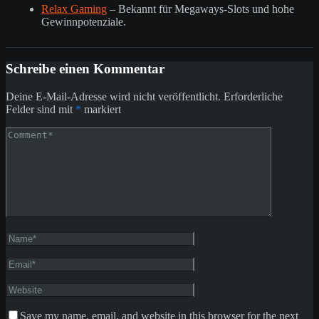
Relax Gaming
– Bekannt für Megaways-Slots und hohe
Gewinnpotenziale.
Schreibe einen Kommentar
Deine E-Mail-Adresse wird nicht veröffentlicht.
Erforderliche
Felder sind mit
*
markiert
Save my name, email, and website in this browser for the next