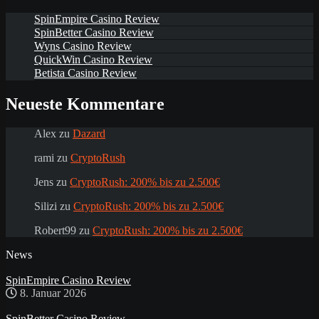
SpinEmpire Casino Review
SpinBetter Casino Review
Wyns Casino Review
QuickWin Casino Review
Betista Casino Review
Neueste Kommentare
Alex
zu
Dazard
rami
zu
CryptoRush
Jens
zu
CryptoRush: 200% bis zu 2.500€
Silizi
zu
CryptoRush: 200% bis zu 2.500€
Robert99
zu
CryptoRush: 200% bis zu 2.500€
News
SpinEmpire Casino Review
8. Januar 2026
SpinBetter Casino Review