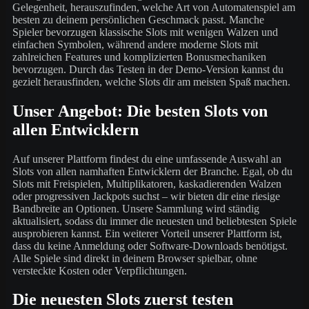
Gelegenheit, herauszufinden, welche Art von Automatenspiel am
besten zu deinem persönlichen Geschmack passt. Manche
Spieler bevorzugen klassische Slots mit wenigen Walzen und
einfachen Symbolen, während andere moderne Slots mit
zahlreichen Features und komplizierten Bonusmechaniken
bevorzugen. Durch das Testen in der Demo-Version kannst du
gezielt herausfinden, welche Slots dir am meisten Spaß machen.
Unser Angebot: Die besten Slots von
allen Entwicklern
Auf unserer Plattform findest du eine umfassende Auswahl an
Slots von allen namhaften Entwicklern der Branche. Egal, ob du
Slots mit Freispielen, Multiplikatoren, kaskadierenden Walzen
oder progressiven Jackpots suchst – wir bieten dir eine riesige
Bandbreite an Optionen. Unsere Sammlung wird ständig
aktualisiert, sodass du immer die neuesten und beliebtesten Spiele
ausprobieren kannst. Ein weiterer Vorteil unserer Plattform ist,
dass du keine Anmeldung oder Software-Downloads benötigst.
Alle Spiele sind direkt in deinem Browser spielbar, ohne
versteckte Kosten oder Verpflichtungen.
Die neuesten Slots zuerst testen