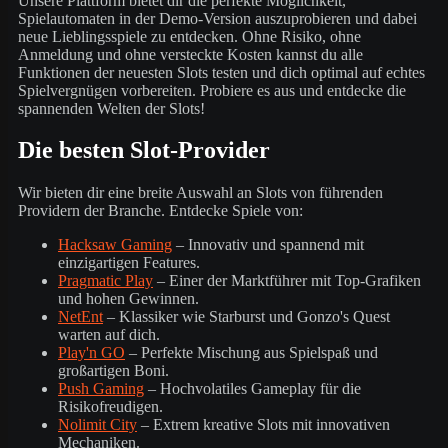
Unsere Plattform bietet dir die perfekte Möglichkeit,
Spielautomaten in der Demo-Version auszuprobieren und dabei
neue Lieblingsspiele zu entdecken. Ohne Risiko, ohne
Anmeldung und ohne versteckte Kosten kannst du alle
Funktionen der neuesten Slots testen und dich optimal auf echtes
Spielvergnügen vorbereiten. Probiere es aus und entdecke die
spannenden Welten der Slots!
Die besten Slot-Provider
Wir bieten dir eine breite Auswahl an Slots von führenden
Providern der Branche. Entdecke Spiele von:
Hacksaw Gaming
– Innovativ und spannend mit
einzigartigen Features.
Pragmatic Play
– Einer der Marktführer mit Top-Grafiken
und hohen Gewinnen.
NetEnt
– Klassiker wie Starburst und Gonzo's Quest
warten auf dich.
Play'n GO
– Perfekte Mischung aus Spielspaß und
großartigen Boni.
Push Gaming
– Hochvolatiles Gameplay für die
Risikofreudigen.
Nolimit City
– Extrem kreative Slots mit innovativen
Mechaniken.