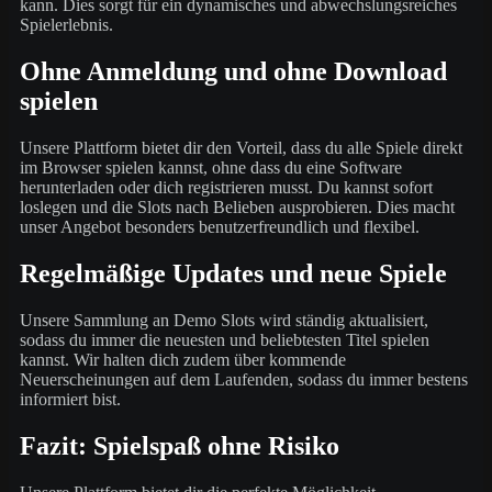
kann. Dies sorgt für ein dynamisches und abwechslungsreiches
Spielerlebnis.
Ohne Anmeldung und ohne Download
spielen
Unsere Plattform bietet dir den Vorteil, dass du alle Spiele direkt
im Browser spielen kannst, ohne dass du eine Software
herunterladen oder dich registrieren musst. Du kannst sofort
loslegen und die Slots nach Belieben ausprobieren. Dies macht
unser Angebot besonders benutzerfreundlich und flexibel.
Regelmäßige Updates und neue Spiele
Unsere Sammlung an Demo Slots wird ständig aktualisiert,
sodass du immer die neuesten und beliebtesten Titel spielen
kannst. Wir halten dich zudem über kommende
Neuerscheinungen auf dem Laufenden, sodass du immer bestens
informiert bist.
Fazit: Spielspaß ohne Risiko