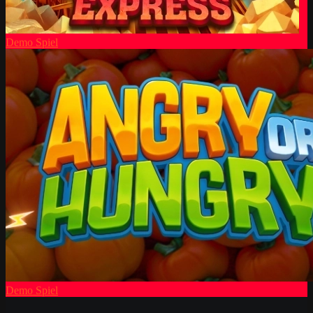
Demo Spiel
Demo Spiel