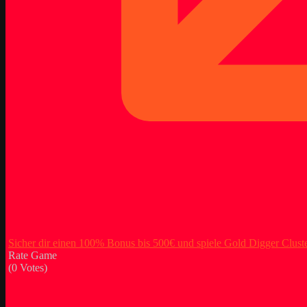
Sicher dir einen 100% Bonus bis 500€ und spiele Gold Digger Cluste
Rate Game
(
0
Votes)