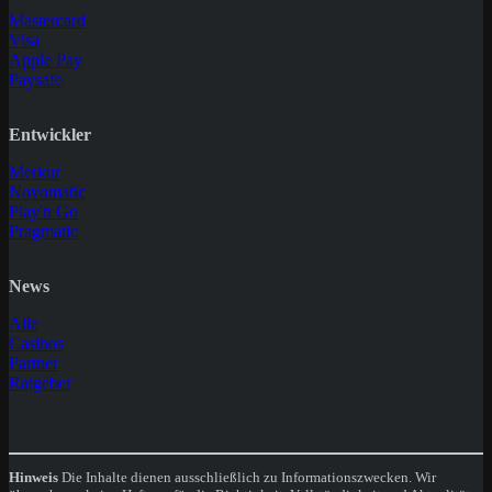
Mastercard
Visa
Apple Pay
Paysafe
Entwickler
Merkur
Novomatic
Play'n Go
Pragmatic
News
Alle
Casinos
Partner
Ratgeber
Hinweis
Die Inhalte dienen ausschließlich zu Informationszwecken. Wir