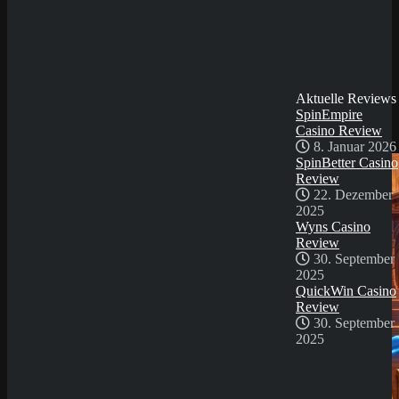
30. September
2025
QuickWin Casino
Review
30. September
2025
Aktuelle Reviews
SpinEmpire
Casino Review
Demo Spiel
8. Januar 2026
SpinBetter Casino
Review
22. Dezember
2025
Wyns Casino
Review
30. September
2025
QuickWin Casino
Review
30. September
2025