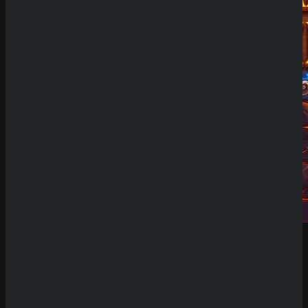
Demo Spiel
Willkommen auf unserer Plattform für Demo
Slots! Hier hast du die einzigartige Möglichkeit,
eine riesige Auswahl an Spielautomaten