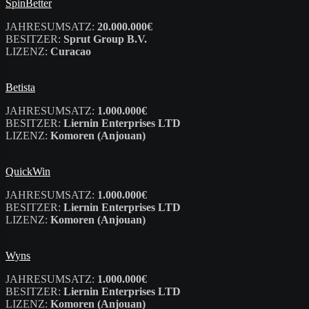
SpinBetter
JAHRESUMSATZ:
20.000.000€
BESITZER:
Sprut Group B.V.
LIZENZ:
Curacao
Betista
JAHRESUMSATZ:
1.000.000€
BESITZER:
Liernin Enterprises LTD
LIZENZ:
Komoren (Anjouan)
QuickWin
JAHRESUMSATZ:
1.000.000€
BESITZER:
Liernin Enterprises LTD
LIZENZ:
Komoren (Anjouan)
Wyns
JAHRESUMSATZ:
1.000.000€
BESITZER:
Liernin Enterprises LTD
LIZENZ:
Komoren (Anjouan)