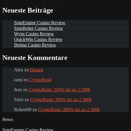
Neueste Beiträge
SpinEmpire Casino Review
SpinBetter Casino Review
Wyns Casino Review
QuickWin Casino Review
Betista Casino Review
Neueste Kommentare
Alex
zu
Dazard
rami
zu
CryptoRush
Jens
zu
CryptoRush: 200% bis zu 2.500€
Silizi
zu
CryptoRush: 200% bis zu 2.500€
Robert99
zu
CryptoRush: 200% bis zu 2.500€
News
SpinEmpire Casino Review