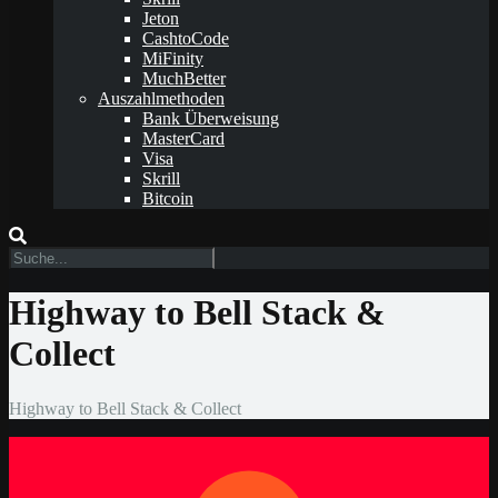
Jeton
CashtoCode
MiFinity
MuchBetter
Auszahlmethoden
Bank Überweisung
MasterCard
Visa
Skrill
Bitcoin
Highway to Bell Stack &
Collect
Highway to Bell Stack & Collect