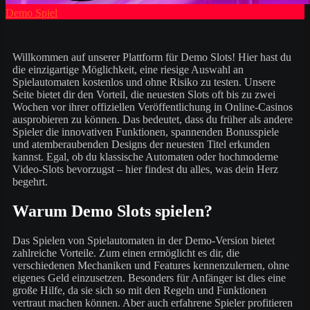
Demo Spiel
Willkommen auf unserer Plattform für Demo Slots! Hier hast du
die einzigartige Möglichkeit, eine riesige Auswahl an
Spielautomaten kostenlos und ohne Risiko zu testen. Unsere
Seite bietet dir den Vorteil, die neuesten Slots oft bis zu zwei
Wochen vor ihrer offiziellen Veröffentlichung in Online-Casinos
ausprobieren zu können. Das bedeutet, dass du früher als andere
Spieler die innovativen Funktionen, spannenden Bonusspiele
und atemberaubenden Designs der neuesten Titel erkunden
kannst. Egal, ob du klassische Automaten oder hochmoderne
Video-Slots bevorzugst – hier findest du alles, was dein Herz
begehrt.
Warum Demo Slots spielen?
Das Spielen von Spielautomaten in der Demo-Version bietet
zahlreiche Vorteile. Zum einen ermöglicht es dir, die
verschiedenen Mechaniken und Features kennenzulernen, ohne
eigenes Geld einzusetzen. Besonders für Anfänger ist dies eine
große Hilfe, da sie sich so mit den Regeln und Funktionen
vertraut machen können. Aber auch erfahrene Spieler profitieren