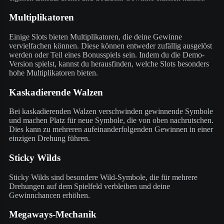
Multiplikatoren
Einige Slots bieten Multiplikatoren, die deine Gewinne
vervielfachen können. Diese können entweder zufällig ausgelöst
werden oder Teil eines Bonusspiels sein. Indem du die Demo-
Version spielst, kannst du herausfinden, welche Slots besonders
hohe Multiplikatoren bieten.
Kaskadierende Walzen
Bei kaskadierenden Walzen verschwinden gewinnende Symbole
und machen Platz für neue Symbole, die von oben nachrutschen.
Dies kann zu mehreren aufeinanderfolgenden Gewinnen in einer
einzigen Drehung führen.
Sticky Wilds
Sticky Wilds sind besondere Wild-Symbole, die für mehrere
Drehungen auf dem Spielfeld verbleiben und deine
Gewinnchancen erhöhen.
Megaways-Mechanik