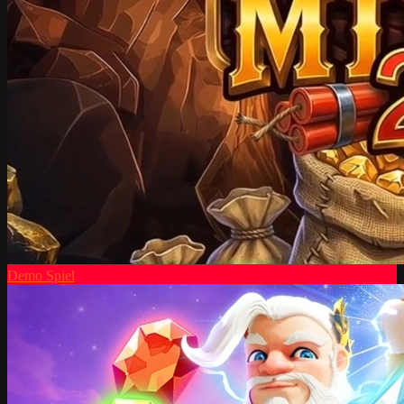
Demo Spiel