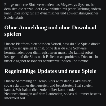
Einige moderne Slots verwenden das Megaways-System, bei
dem sich die Anzahl der Gewinnlinien mit jeder Drehung ändern
kann. Dies sorgt für ein dynamisches und abwechslungsreiches
Spielerlebnis.
Ohne Anmeldung und ohne Download
spielen
Unsere Plattform bietet dir den Vorteil, dass du alle Spiele direkt
im Browser spielen kannst, ohne dass du eine Software
herunterladen oder dich registrieren musst. Du kannst sofort
loslegen und die Slots nach Belieben ausprobieren. Dies macht
unser Angebot besonders benutzerfreundlich und flexibel.
Regelmäßige Updates und neue Spiele
Unsere Sammlung an Demo Slots wird ständig aktualisiert,
sodass du immer die neuesten und beliebtesten Titel spielen
kannst. Wir halten dich zudem über kommende
Neuerscheinungen auf dem Laufenden, sodass du immer bestens
informiert bist.