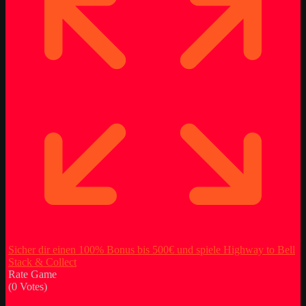
Sicher dir einen 100% Bonus bis 500€ und spiele Highway to Bell
Stack & Collect
Rate Game
(
0
Votes)