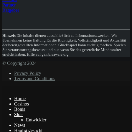
Partner
Ratgeber
Hinweis
Die Inhalte dienen ausschließlich zu Informationszwecken. Wir
übernehmen keine Haftung für die Richtigkeit, Vollständigkeit und Aktualität
der bereitgestellten Informationen. Glücksspiel kann süchtig machen. Spielen
Sie verantwortungsbewusst und nur, wenn Sie das gesetzliche Mindestalter
erreicht haben. Hilfe auf gambleaware.org
© Copyright 2024
Privacy Policy
Terms and Conditions
Home
Casinos
Bonis
Slots
Entwickler
News
Häufig gesucht