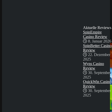
30. September
2025
QuickWin Casino
Review
30. September
2025
Aktuelle Reviews
SpinEmpire
Casino Review
Demo Spiel
8. Januar 2026
SpinBetter Casino
Review
22. Dezember
2025
Wyns Casino
Review
30. September
2025
QuickWin Casino
Review
30. September
2025