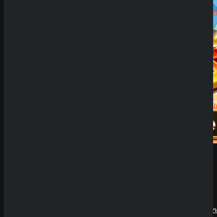
Jens
zu
CryptoRush
200% bis
zu 2.500€
Silizi
zu
CryptoRush
200% bis
zu 2.500€
Robert99
zu
CryptoRush
200% bis
zu 2.500€
News
SpinEmpire Casino
Demo Spiel
Review
8. Januar 2026
SpinBetter Casino
Review
22. Dezember
2025
Wyns Casino Revie