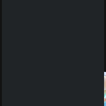
Review
SpinBetter
Casino
Echtgeldmodus
Review
Demoversion
Wyns
Casino
Having issues with
Hot River
?
Review
QuickWin
Casino
Review
Betista
Casino
Review
Submit
Sicher dir einen 100% Bonus bis 500€ und spiele
Neueste
Hot River
Try Our Featured Games
Kommenta
Alex
zu
Dazard
rami
zu
CryptoRus