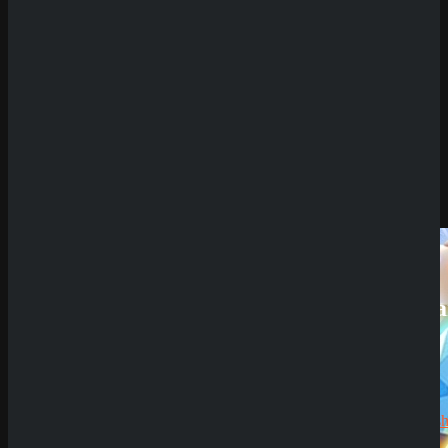
Demoversion
Review
SpinBetter
Having issues with
Huntress vs Baba Yaga
?
Casino
Review
Wyns
Casino
Review
QuickWin
Casino
Submit
Review
Sicher dir einen 100% Bonus bis 500€ und spiele
Huntress vs Baba Yaga
Betista
Try Our Featured Games
Casino
Review
Neueste
Kommenta
Alex
zu
Dazard
rami
zu
CryptoRus