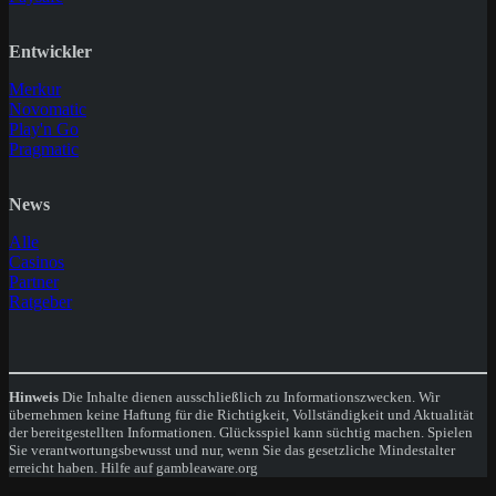
Entwickler
Merkur
Novomatic
Play'n Go
Pragmatic
News
Alle
Casinos
Partner
Ratgeber
Hinweis
Die Inhalte dienen ausschließlich zu Informationszwecken. Wir
übernehmen keine Haftung für die Richtigkeit, Vollständigkeit und Aktualität
der bereitgestellten Informationen. Glücksspiel kann süchtig machen. Spielen
Sie verantwortungsbewusst und nur, wenn Sie das gesetzliche Mindestalter
erreicht haben. Hilfe auf gambleaware.org