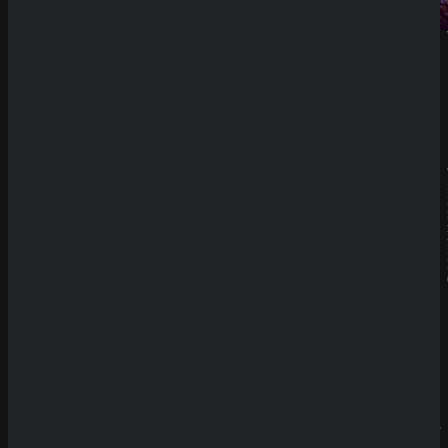
Neueste
Beiträge
SpinEmpir
Echtgeldmodus
e Casino