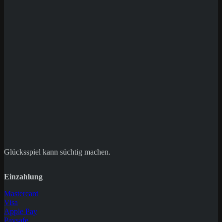
Save my name, email, and website in this
browser for the next time I comment.
Glücksspiel kann süchtig machen.
Einzahlung
Mastercard
Visa
Apple Pay
Paysafe