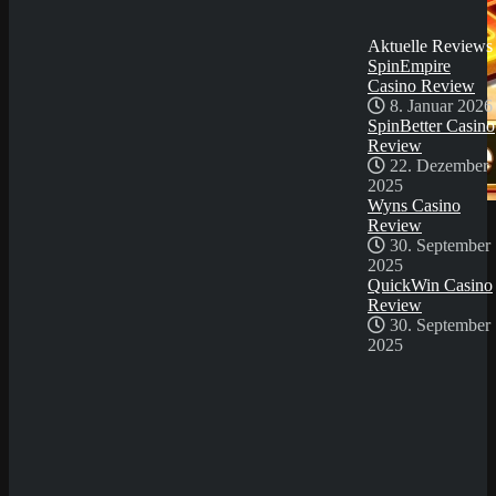
30. September
2025
Aktuelle Reviews
SpinEmpire
Casino Review
8. Januar 2026
SpinBetter Casino
Review
22. Dezember
2025
Wyns Casino
Demo Spiel
Review
30. September
2025
QuickWin Casino
Review
30. September
2025