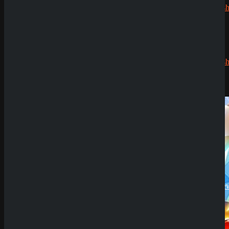
Win
?
CryptoRush
200% bis
zu 2.500€
Robert99
zu
CryptoRush
Submit
200% bis
Sicher dir einen 100% Bonus bis 500€ und spiele
zu 2.500€
Imperial Express Hold & Win
Try Our Featured Games
News
SpinEmpire Casino
Review
8. Januar 2026
SpinBetter Casino
Review
22. Dezember
2025
Wyns Casino Revie
30. September
2025
QuickWin Casino
Review