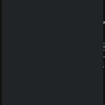
Prestige
SpinE
BESITZER:
JAHRES
Aurevia
10.000.0
IT
BESITZE
Group
GBL
LIZENZ:
Solution
Curacao
N.V.
LIZENZ:
Curacao