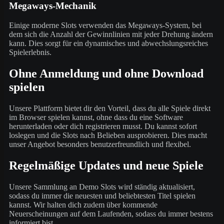
Megaways-Mechanik
Einige moderne Slots verwenden das Megaways-System, bei
dem sich die Anzahl der Gewinnlinien mit jeder Drehung ändern
kann. Dies sorgt für ein dynamisches und abwechslungsreiches
Spielerlebnis.
Ohne Anmeldung und ohne Download
spielen
Unsere Plattform bietet dir den Vorteil, dass du alle Spiele direkt
im Browser spielen kannst, ohne dass du eine Software
herunterladen oder dich registrieren musst. Du kannst sofort
loslegen und die Slots nach Belieben ausprobieren. Dies macht
unser Angebot besonders benutzerfreundlich und flexibel.
Regelmäßige Updates und neue Spiele
Unsere Sammlung an Demo Slots wird ständig aktualisiert,
sodass du immer die neuesten und beliebtesten Titel spielen
kannst. Wir halten dich zudem über kommende
Neuerscheinungen auf dem Laufenden, sodass du immer bestens
informiert bist.