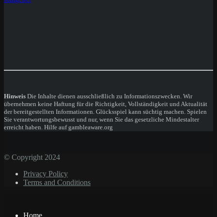
Hinweis
Die Inhalte dienen ausschließlich zu Informationszwecken. Wir
übernehmen keine Haftung für die Richtigkeit, Vollständigkeit und Aktualität
der bereitgestellten Informationen. Glücksspiel kann süchtig machen. Spielen
Sie verantwortungsbewusst und nur, wenn Sie das gesetzliche Mindestalter
erreicht haben. Hilfe auf gambleaware.org
© Copyright 2024
Privacy Policy
Terms and Conditions
Home