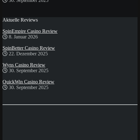
30. September 2025
Aktuelle Reviews
SpinEmpire Casino Review
8. Januar 2026
SpinBetter Casino Review
22. Dezember 2025
Wyns Casino Review
30. September 2025
QuickWin Casino Review
30. September 2025