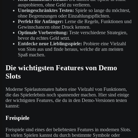
ausprobieren, ohne Geld zu verlieren.
Uneingeschränktes Testen:
Spiele so lange du möchtest,
ohne Begrenzungen oder Einzahlungspflichten.
Perfekt für Anfänger:
Lerne die Regeln, Funktionen und
Gewinnchancen ohne Druck kennen.
Optimale Vorbereitung:
Teste verschiedene Strategien,
bevor du echtes Geld setzt.
Entdecke neue Lieblingsspiele:
Probiere eine Vielzahl
von Slots aus und finde heraus, welche dir am meisten
Spaß machen.
Die wichtigsten Features von Demo
Slots
Moderne Spielautomaten haben eine Vielzahl von Funktionen,
die das Spielerlebnis noch spannender machen. Hier sind einige
der wichtigsten Features, die du in den Demo-Versionen testen
kannst:
Freispiele
Freispiele sind eines der beliebtesten Features in modernen Slots.
In vielen Spielen kannst du durch bestimmte Symbole oder