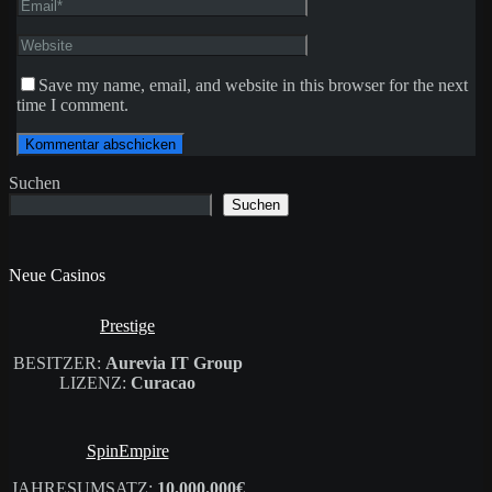
Save my name, email, and website in this browser for the next
time I comment.
Suchen
Suchen
Neue Casinos
Prestige
BESITZER:
Aurevia IT Group
LIZENZ:
Curacao
SpinEmpire
JAHRESUMSATZ:
10.000.000€