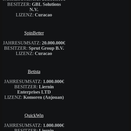
BESITZER:
GBL Solutions
N.V.
LIZENZ:
Curacao
SpinBetter
JAHRESUMSATZ:
20.000.000€
BESITZER:
Sprut Group B.V.
LIZENZ:
Curacao
Betista
JAHRESUMSATZ:
1.000.000€
BESITZER:
Liernin
Enterprises LTD
LIZENZ:
Komoren (Anjouan)
QuickWin
JAHRESUMSATZ:
1.000.000€
BESITZER:
Liernin