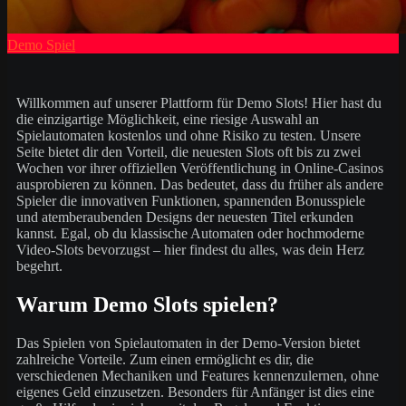
Demo Spiel
Willkommen auf unserer Plattform für Demo Slots! Hier hast du
die einzigartige Möglichkeit, eine riesige Auswahl an
Spielautomaten kostenlos und ohne Risiko zu testen. Unsere
Seite bietet dir den Vorteil, die neuesten Slots oft bis zu zwei
Wochen vor ihrer offiziellen Veröffentlichung in Online-Casinos
ausprobieren zu können. Das bedeutet, dass du früher als andere
Spieler die innovativen Funktionen, spannenden Bonusspiele
und atemberaubenden Designs der neuesten Titel erkunden
kannst. Egal, ob du klassische Automaten oder hochmoderne
Video-Slots bevorzugst – hier findest du alles, was dein Herz
begehrt.
Warum Demo Slots spielen?
Das Spielen von Spielautomaten in der Demo-Version bietet
zahlreiche Vorteile. Zum einen ermöglicht es dir, die
verschiedenen Mechaniken und Features kennenzulernen, ohne
eigenes Geld einzusetzen. Besonders für Anfänger ist dies eine