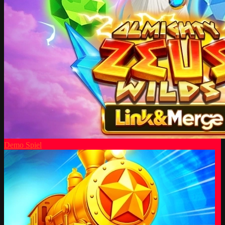
Demo Spiel