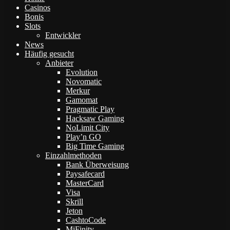
Casinos
Bonis
Slots
Entwickler
News
Häufig gesucht
Anbieter
Evolution
Novomatic
Merkur
Gamomat
Pragmatic Play
Hacksaw Gaming
NoLimit City
Play’n GO
Big Time Gaming
Einzahlmethoden
Bank Überweisung
Paysafecard
MasterCard
Visa
Skrill
Jeton
CashtoCode
MiFinity