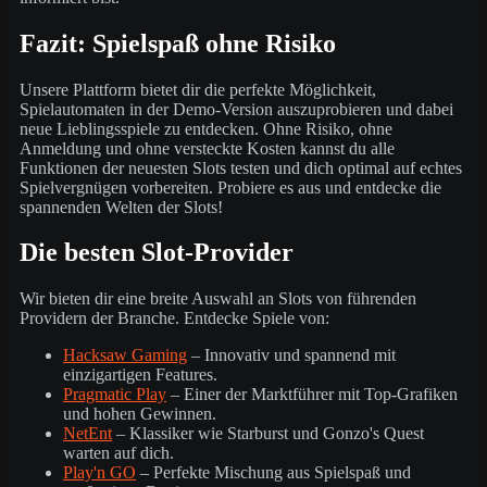
Fazit: Spielspaß ohne Risiko
Unsere Plattform bietet dir die perfekte Möglichkeit,
Spielautomaten in der Demo-Version auszuprobieren und dabei
neue Lieblingsspiele zu entdecken. Ohne Risiko, ohne
Anmeldung und ohne versteckte Kosten kannst du alle
Funktionen der neuesten Slots testen und dich optimal auf echtes
Spielvergnügen vorbereiten. Probiere es aus und entdecke die
spannenden Welten der Slots!
Die besten Slot-Provider
Wir bieten dir eine breite Auswahl an Slots von führenden
Providern der Branche. Entdecke Spiele von:
Hacksaw Gaming
– Innovativ und spannend mit
einzigartigen Features.
Pragmatic Play
– Einer der Marktführer mit Top-Grafiken
und hohen Gewinnen.
NetEnt
– Klassiker wie Starburst und Gonzo's Quest
warten auf dich.
Play'n GO
– Perfekte Mischung aus Spielspaß und