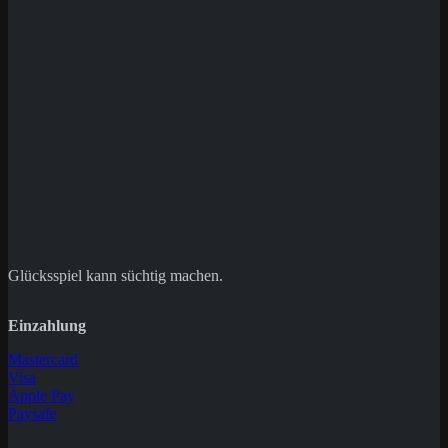
Save my name, email, and website in this
browser for the next time I comment.
Glücksspiel kann süchtig machen.
Einzahlung
Mastercard
Visa
Apple Pay
Paysafe