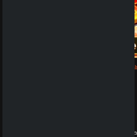
Jens
zu
CryptoRush
200% bis
zu 2.500€
Silizi
zu
CryptoRush
200% bis
zu 2.500€
Robert99
zu
Demo Spiel
CryptoRush
200% bis
zu 2.500€
News
SpinEmpire Casino
Review
8. Januar 2026
SpinBetter Casino
Review
22. Dezember
2025
Wyns Casino Revie