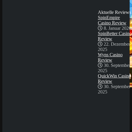
30. September
2025
Aktuelle Reviews
SpinEmpire
Casino Review
8. Januar 2026
SpinBetter Casino
Review
22. Dezember
2025
Wyns Casino
Review
30. September
2025
QuickWin Casino
Review
30. September
Demo Spiel
2025