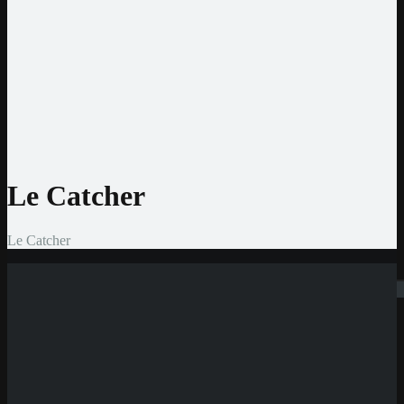
Jeton
CashtoCode
MiFinity
MuchBetter
Auszahlmethoden
Bank Überweisung
MasterCard
Visa
Skrill
Bitcoin
Le Catcher
Le Catcher
Suchen
Neue Casinos