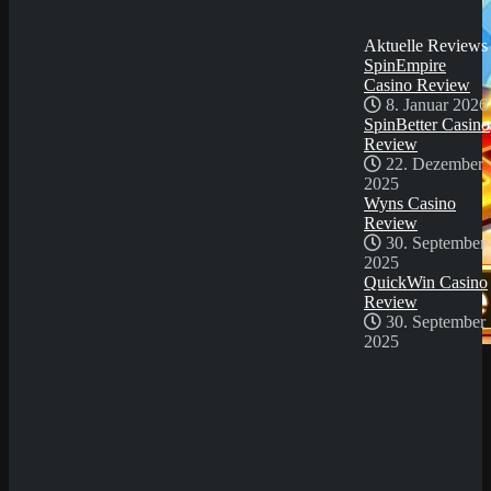
30. September
2025
Aktuelle Reviews
SpinEmpire
Casino Review
8. Januar 2026
SpinBetter Casino
Review
22. Dezember
2025
Wyns Casino
Review
30. September
2025
QuickWin Casino
Review
30. September
2025
Demo Spiel