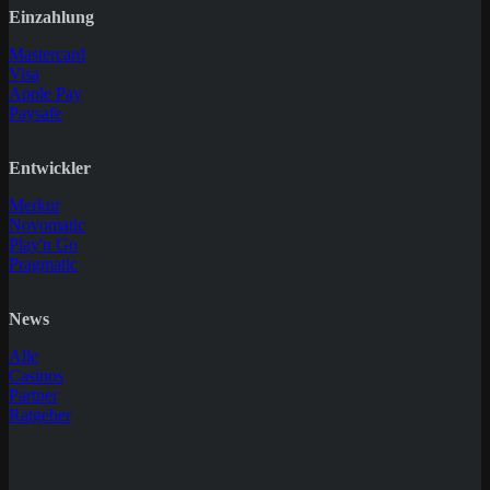
Einzahlung
Mastercard
Visa
Apple Pay
Paysafe
Entwickler
Merkur
Novomatic
Play'n Go
Pragmatic
News
Alle
Casinos
Partner
Ratgeber