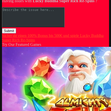
Having issues with
Lucky Buddha Super Rich Re-Spins
?
Submit
Sicher dir einen 100% Bonus bis 500€ und spiele Lucky Buddha
Super Rich Re-Spins
Try Our Featured Games