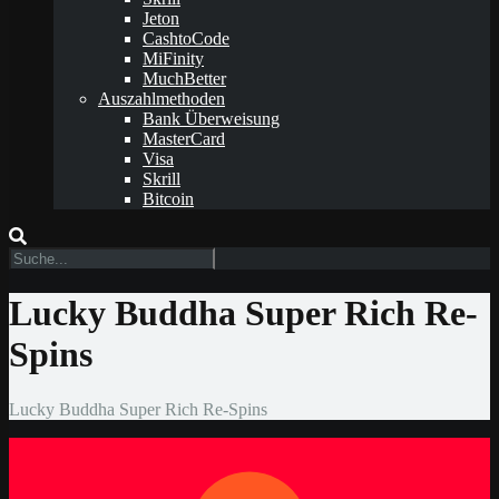
Jeton
CashtoCode
MiFinity
MuchBetter
Auszahlmethoden
Bank Überweisung
MasterCard
Visa
Skrill
Bitcoin
Lucky Buddha Super Rich Re-
Spins
Lucky Buddha Super Rich Re-Spins