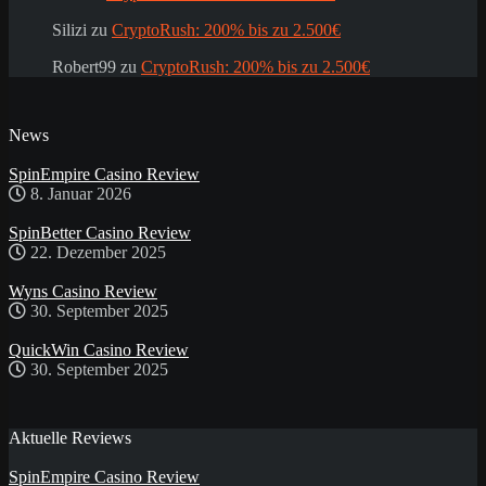
Silizi
zu
CryptoRush: 200% bis zu 2.500€
Robert99
zu
CryptoRush: 200% bis zu 2.500€
News
SpinEmpire Casino Review
8. Januar 2026
SpinBetter Casino Review
22. Dezember 2025
Wyns Casino Review
30. September 2025
QuickWin Casino Review
30. September 2025
Aktuelle Reviews
SpinEmpire Casino Review