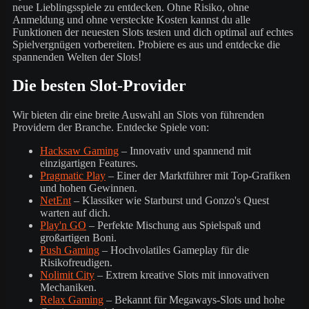
neue Lieblingsspiele zu entdecken. Ohne Risiko, ohne
Anmeldung und ohne versteckte Kosten kannst du alle
Funktionen der neuesten Slots testen und dich optimal auf echtes
Spielvergnügen vorbereiten. Probiere es aus und entdecke die
spannenden Welten der Slots!
Die besten Slot-Provider
Wir bieten dir eine breite Auswahl an Slots von führenden
Providern der Branche. Entdecke Spiele von:
Hacksaw Gaming
– Innovativ und spannend mit
einzigartigen Features.
Pragmatic Play
– Einer der Marktführer mit Top-Grafiken
und hohen Gewinnen.
NetEnt
– Klassiker wie Starburst und Gonzo's Quest
warten auf dich.
Play'n GO
– Perfekte Mischung aus Spielspaß und
großartigen Boni.
Push Gaming
– Hochvolatiles Gameplay für die
Risikofreudigen.
Nolimit City
– Extrem kreative Slots mit innovativen
Mechaniken.
Relax Gaming
– Bekannt für Megaways-Slots und hohe