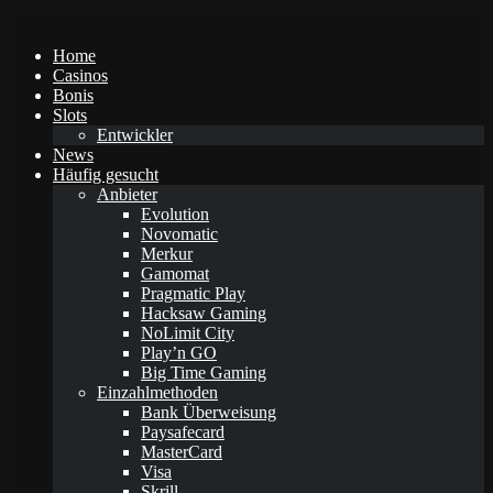
Home
Casinos
Bonis
Slots
Entwickler
News
Häufig gesucht
Anbieter
Evolution
Novomatic
Merkur
Gamomat
Pragmatic Play
Hacksaw Gaming
NoLimit City
Play’n GO
Big Time Gaming
Einzahlmethoden
Bank Überweisung
Paysafecard
MasterCard
Visa
Skrill