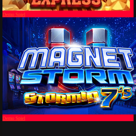
Demo Spiel
Demo Spiel