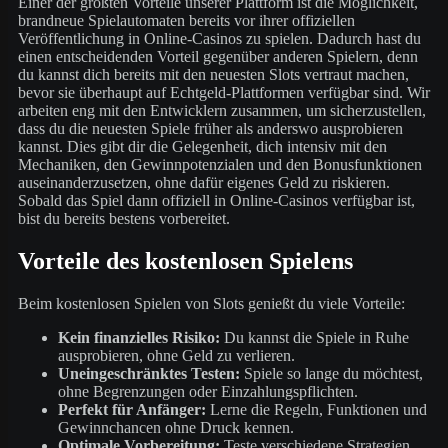
Einer der größten Vorteile unserer Plattform ist die Möglichkeit,
brandneue Spielautomaten bereits vor ihrer offiziellen
Veröffentlichung in Online-Casinos zu spielen. Dadurch hast du
einen entscheidenden Vorteil gegenüber anderen Spielern, denn
du kannst dich bereits mit den neuesten Slots vertraut machen,
bevor sie überhaupt auf Echtgeld-Plattformen verfügbar sind. Wir
arbeiten eng mit den Entwicklern zusammen, um sicherzustellen,
dass du die neuesten Spiele früher als anderswo ausprobieren
kannst. Dies gibt dir die Gelegenheit, dich intensiv mit den
Mechaniken, den Gewinnpotenzialen und den Bonusfunktionen
auseinanderzusetzen, ohne dafür eigenes Geld zu riskieren.
Sobald das Spiel dann offiziell in Online-Casinos verfügbar ist,
bist du bereits bestens vorbereitet.
Vorteile des kostenlosen Spielens
Beim kostenlosen Spielen von Slots genießt du viele Vorteile:
Kein finanzielles Risiko:
Du kannst die Spiele in Ruhe
ausprobieren, ohne Geld zu verlieren.
Uneingeschränktes Testen:
Spiele so lange du möchtest,
ohne Begrenzungen oder Einzahlungspflichten.
Perfekt für Anfänger:
Lerne die Regeln, Funktionen und
Gewinnchancen ohne Druck kennen.
Optimale Vorbereitung:
Teste verschiedene Strategien,