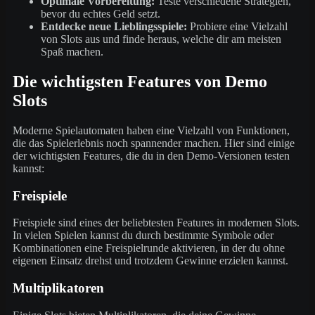
Optimale Vorbereitung:
Teste verschiedene Strategien,
bevor du echtes Geld setzt.
Entdecke neue Lieblingsspiele:
Probiere eine Vielzahl
von Slots aus und finde heraus, welche dir am meisten
Spaß machen.
Die wichtigsten Features von Demo
Slots
Moderne Spielautomaten haben eine Vielzahl von Funktionen,
die das Spielerlebnis noch spannender machen. Hier sind einige
der wichtigsten Features, die du in den Demo-Versionen testen
kannst:
Freispiele
Freispiele sind eines der beliebtesten Features in modernen Slots.
In vielen Spielen kannst du durch bestimmte Symbole oder
Kombinationen eine Freispielrunde aktivieren, in der du ohne
eigenen Einsatz drehst und trotzdem Gewinne erzielen kannst.
Multiplikatoren