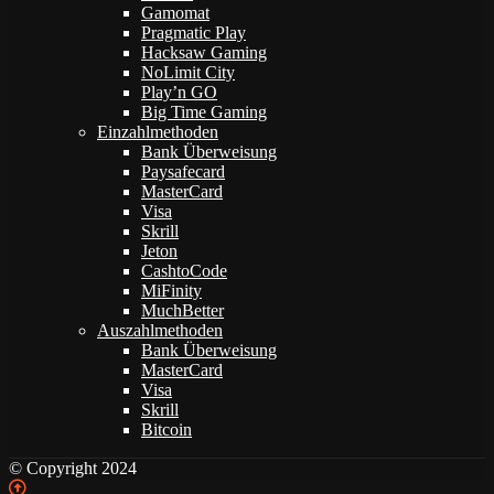
Gamomat
Pragmatic Play
Hacksaw Gaming
NoLimit City
Play’n GO
Big Time Gaming
Einzahlmethoden
Bank Überweisung
Paysafecard
MasterCard
Visa
Skrill
Jeton
CashtoCode
MiFinity
MuchBetter
Auszahlmethoden
Bank Überweisung
MasterCard
Visa
Skrill
Bitcoin
© Copyright 2024