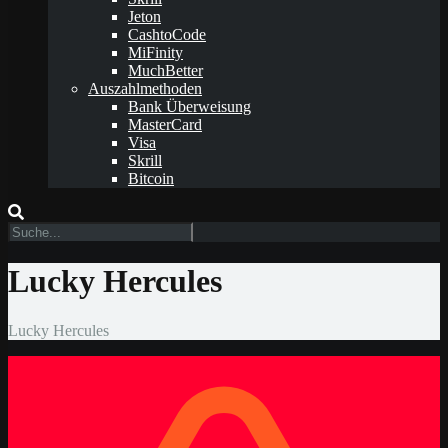
Jeton
CashtoCode
MiFinity
MuchBetter
Auszahlmethoden
Bank Überweisung
MasterCard
Visa
Skrill
Bitcoin
Lucky Hercules
Lucky Hercules