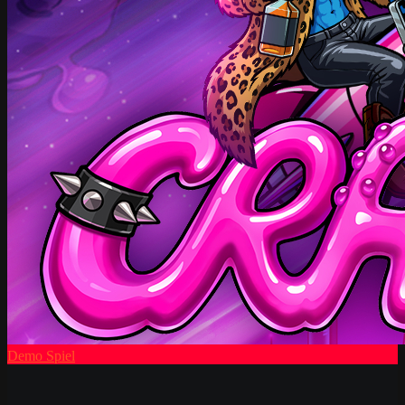
Demo Spiel