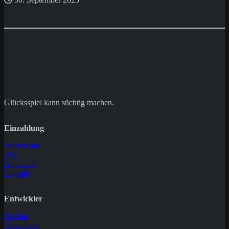
Glücksspiel kann süchtig machen.
Einzahlung
Mastercard
Visa
Apple Pay
Paysafe
Entwickler
Merkur
Novomatic