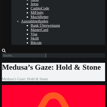
Jeton
CashtoCode
MiFinity
MuchBetter
Auszahlmethoden
Bank Überweisung
MasterCard
Visa
Skrill
Bitcoin
Medusa’s Gaze: Hold & Stone
Medusa’s Gaze: Hold & Stone