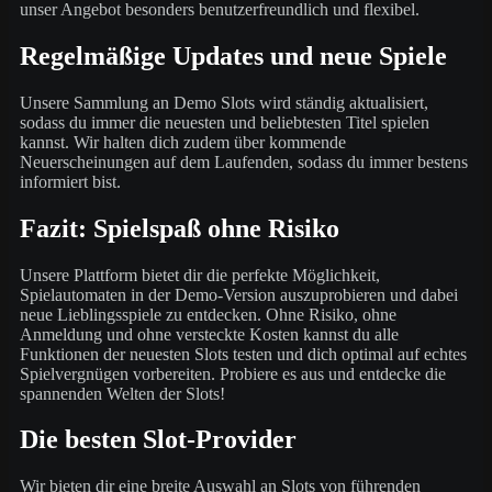
unser Angebot besonders benutzerfreundlich und flexibel.
Regelmäßige Updates und neue Spiele
Unsere Sammlung an Demo Slots wird ständig aktualisiert,
sodass du immer die neuesten und beliebtesten Titel spielen
kannst. Wir halten dich zudem über kommende
Neuerscheinungen auf dem Laufenden, sodass du immer bestens
informiert bist.
Fazit: Spielspaß ohne Risiko
Unsere Plattform bietet dir die perfekte Möglichkeit,
Spielautomaten in der Demo-Version auszuprobieren und dabei
neue Lieblingsspiele zu entdecken. Ohne Risiko, ohne
Anmeldung und ohne versteckte Kosten kannst du alle
Funktionen der neuesten Slots testen und dich optimal auf echtes
Spielvergnügen vorbereiten. Probiere es aus und entdecke die
spannenden Welten der Slots!
Die besten Slot-Provider
Wir bieten dir eine breite Auswahl an Slots von führenden