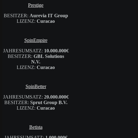
Prestige
BESITZER:
Aurevia IT Group
LIZENZ:
Curacao
SpinEmpire
JAHRESUMSATZ:
10.000.000€
BESITZER:
GBL Solutions
N.V.
LIZENZ:
Curacao
SpinBetter
JAHRESUMSATZ:
20.000.000€
BESITZER:
Sprut Group B.V.
LIZENZ:
Curacao
Betista
JAHRESUMSATZ:
1.000.000€