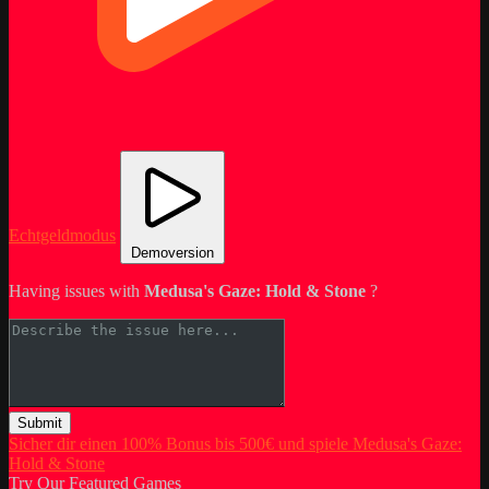
Echtgeldmodus
Demoversion
Having issues with
Medusa's Gaze: Hold & Stone
?
Submit
Sicher dir einen 100% Bonus bis 500€ und spiele Medusa's Gaze:
Hold & Stone
Try Our Featured Games