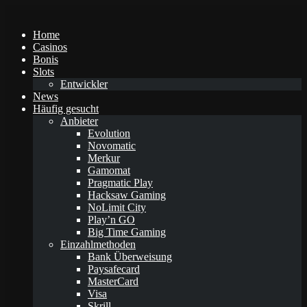
Home
Casinos
Bonis
Slots
Entwickler
News
Häufig gesucht
Anbieter
Evolution
Novomatic
Merkur
Gamomat
Pragmatic Play
Hacksaw Gaming
NoLimit City
Play’n GO
Big Time Gaming
Einzahlmethoden
Bank Überweisung
Paysafecard
MasterCard
Visa
Skrill