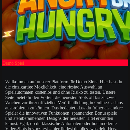
Demo Spiel
Willkommen auf unserer Plattform für Demo Slots! Hier hast du
die einzigartige Möglichkeit, eine riesige Auswahl an
Spielautomaten kostenlos und ohne Risiko zu testen. Unsere
Seite bietet dir den Vorteil, die neuesten Slots oft bis zu zwei
Wochen vor ihrer offiziellen Veröffentlichung in Online-Casinos
ausprobieren zu können. Das bedeutet, dass du früher als andere
Spieler die innovativen Funktionen, spannenden Bonusspiele
und atemberaubenden Designs der neuesten Titel erkunden
kannst. Egal, ob du klassische Automaten oder hochmoderne
Video-Slots bevorzugst – hier findest du alles, was dein Herz