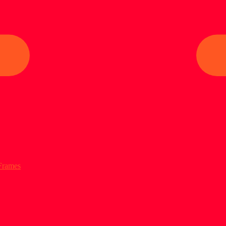
 Frames