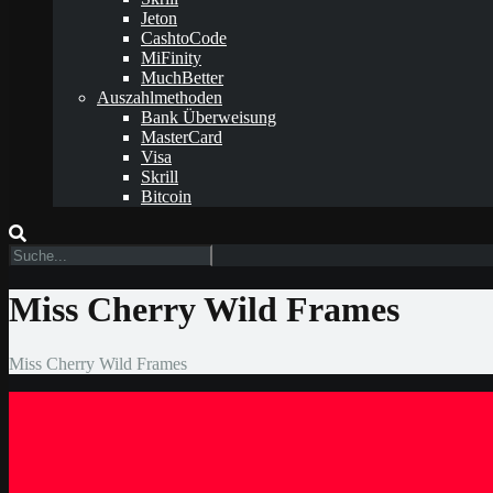
Jeton
CashtoCode
MiFinity
MuchBetter
Auszahlmethoden
Bank Überweisung
MasterCard
Visa
Skrill
Bitcoin
Miss Cherry Wild Frames
Miss Cherry Wild Frames