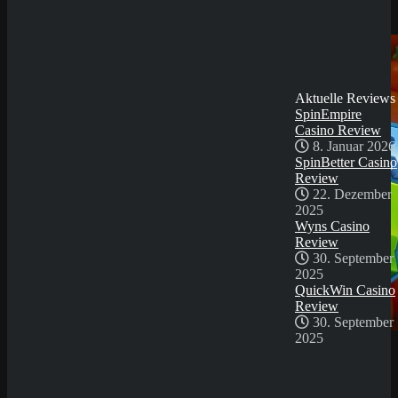
30. September
2025
Demo Spiel
QuickWin Casino
Review
30. September
2025
Aktuelle Reviews
SpinEmpire
Casino Review
8. Januar 2026
SpinBetter Casino
Review
22. Dezember
2025
Wyns Casino
Review
30. September
2025
QuickWin Casino
Review
30. September
2025
Demo Spiel