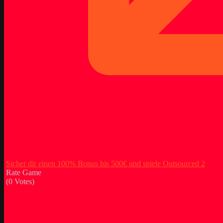
Sicher dir einen 100% Bonus bis 500€ und spiele Outsourced 2
Rate Game
(
0
Votes)