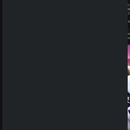
JAHRESUMSATZ:
JAHRES
1.000.000€
1.000.00
BESITZER:
BESITZE
Liernin
Liernin
Enterprises
Enterpri
LTD
LTD
LIZENZ:
LIZENZ:
Komoren
Komore
(Anjouan)
(Anjoua
Neueste
Beiträge
SpinEmpir
e Casino
Review
SpinBetter
Casino
Review
Wyns
Casino