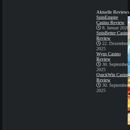
30. September
Sicher dir einen 100% Bonus bis 500€ und spiele
2025
Panda Pearls
Aktuelle Reviews
Try Our Featured Games
SpinEmpire
Casino Review
8. Januar 2026
SpinBetter Casino
Review
22. Dezember
2025
Wyns Casino
Review
30. September
2025
QuickWin Casino
Review
30. September
2025