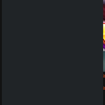
Review
QuickWin
Casino
Review
Betista
Casino
Review
Neueste
Kommenta
Alex
zu
Dazard
rami
zu
CryptoRus
Jens
zu
CryptoRush
200% bis
zu 2.500€
Silizi
zu