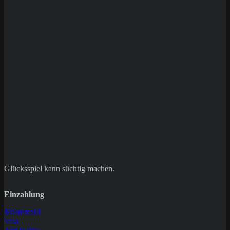
Save my name, email, and website in this
browser for the next time I comment.
Glücksspiel kann süchtig machen.
Einzahlung
Mastercard
Visa