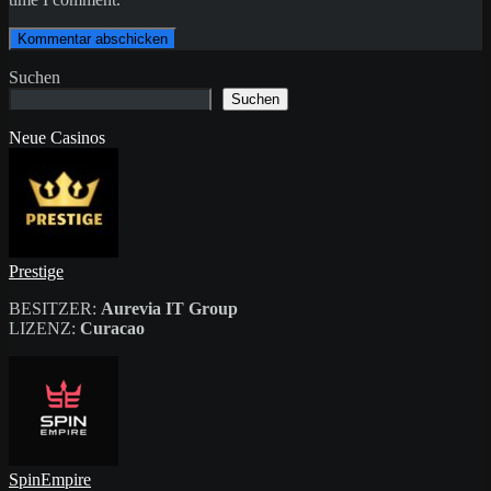
Suchen
Suchen
Neue Casinos
Prestige
BESITZER:
Aurevia IT Group
LIZENZ:
Curacao
SpinEmpire