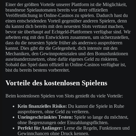
Einer der größten Vorteile unserer Plattform ist die Möglichkeit,
brandneue Spielautomaten bereits vor ihrer offiziellen
Veröffentlichung in Online-Casinos zu spielen. Dadurch hast du
einen entscheidenden Vorteil gegenüber anderen Spielern, denn
du kannst dich bereits mit den neuesten Slots vertraut machen,
bevor sie überhaupt auf Echtgeld-Plattformen verfügbar sind. Wir
arbeiten eng mit den Entwicklern zusammen, um sicherzustellen,
dass du die neuesten Spiele früher als anderswo ausprobieren
kannst. Dies gibt dir die Gelegenheit, dich intensiv mit den
Mechaniken, den Gewinnpotenzialen und den Bonusfunktionen
auseinanderzusetzen, ohne dafür eigenes Geld zu riskieren.
Sobald das Spiel dann offiziell in Online-Casinos verfügbar ist,
bist du bereits bestens vorbereitet.
Vorteile des kostenlosen Spielens
Beim kostenlosen Spielen von Slots genießt du viele Vorteile:
Kein finanzielles Risiko:
Du kannst die Spiele in Ruhe
ausprobieren, ohne Geld zu verlieren.
Uneingeschränktes Testen:
Spiele so lange du möchtest,
ohne Begrenzungen oder Einzahlungspflichten.
Perfekt für Anfänger:
Lerne die Regeln, Funktionen und
Gewinnchancen ohne Druck kennen.