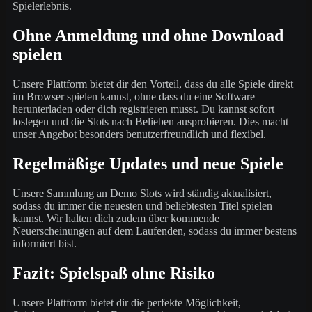
Spielerlebnis.
Ohne Anmeldung und ohne Download
spielen
Unsere Plattform bietet dir den Vorteil, dass du alle Spiele direkt
im Browser spielen kannst, ohne dass du eine Software
herunterladen oder dich registrieren musst. Du kannst sofort
loslegen und die Slots nach Belieben ausprobieren. Dies macht
unser Angebot besonders benutzerfreundlich und flexibel.
Regelmäßige Updates und neue Spiele
Unsere Sammlung an Demo Slots wird ständig aktualisiert,
sodass du immer die neuesten und beliebtesten Titel spielen
kannst. Wir halten dich zudem über kommende
Neuerscheinungen auf dem Laufenden, sodass du immer bestens
informiert bist.
Fazit: Spielspaß ohne Risiko
Unsere Plattform bietet dir die perfekte Möglichkeit,