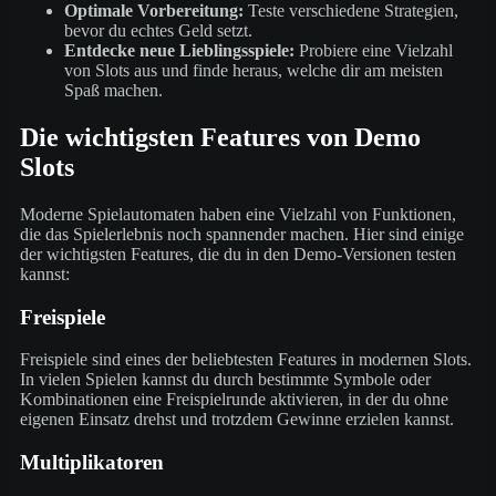
Optimale Vorbereitung:
Teste verschiedene Strategien,
bevor du echtes Geld setzt.
Entdecke neue Lieblingsspiele:
Probiere eine Vielzahl
von Slots aus und finde heraus, welche dir am meisten
Spaß machen.
Die wichtigsten Features von Demo
Slots
Moderne Spielautomaten haben eine Vielzahl von Funktionen,
die das Spielerlebnis noch spannender machen. Hier sind einige
der wichtigsten Features, die du in den Demo-Versionen testen
kannst:
Freispiele
Freispiele sind eines der beliebtesten Features in modernen Slots.
In vielen Spielen kannst du durch bestimmte Symbole oder
Kombinationen eine Freispielrunde aktivieren, in der du ohne
eigenen Einsatz drehst und trotzdem Gewinne erzielen kannst.
Multiplikatoren