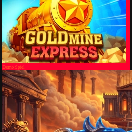
Demo Spiel