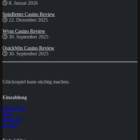
8. Januar 2026
SpinBetter Casino Review
22. Dezember 2025
Wyns Casino Review
30. September 2025
QuickWin Casino Review
30. September 2025
Glücksspiel kann süchtig machen.
Einzahlung
Mastercard
Visa
Apple Pay
Paysafe