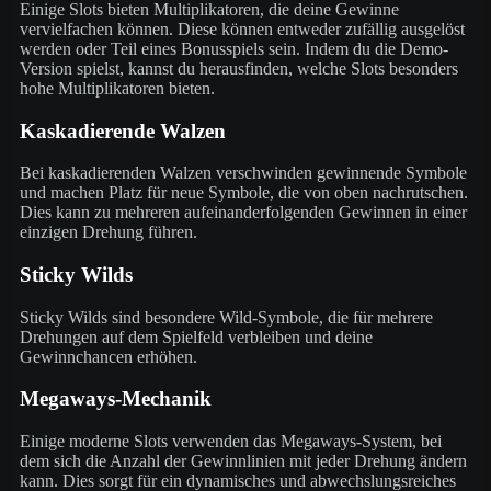
Einige Slots bieten Multiplikatoren, die deine Gewinne
vervielfachen können. Diese können entweder zufällig ausgelöst
werden oder Teil eines Bonusspiels sein. Indem du die Demo-
Version spielst, kannst du herausfinden, welche Slots besonders
hohe Multiplikatoren bieten.
Kaskadierende Walzen
Bei kaskadierenden Walzen verschwinden gewinnende Symbole
und machen Platz für neue Symbole, die von oben nachrutschen.
Dies kann zu mehreren aufeinanderfolgenden Gewinnen in einer
einzigen Drehung führen.
Sticky Wilds
Sticky Wilds sind besondere Wild-Symbole, die für mehrere
Drehungen auf dem Spielfeld verbleiben und deine
Gewinnchancen erhöhen.
Megaways-Mechanik
Einige moderne Slots verwenden das Megaways-System, bei
dem sich die Anzahl der Gewinnlinien mit jeder Drehung ändern
kann. Dies sorgt für ein dynamisches und abwechslungsreiches