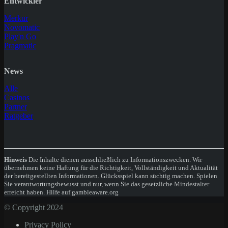
Entwickler
Merkur
Novomatic
Play'n Go
Pragmatic
News
Alle
Casinos
Partner
Ratgeber
Hinweis
Die Inhalte dienen ausschließlich zu Informationszwecken. Wir
übernehmen keine Haftung für die Richtigkeit, Vollständigkeit und Aktualität
der bereitgestellten Informationen. Glücksspiel kann süchtig machen. Spielen
Sie verantwortungsbewusst und nur, wenn Sie das gesetzliche Mindestalter
erreicht haben. Hilfe auf gambleaware.org
© Copyright 2024
Privacy Policy