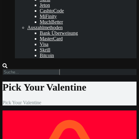
Jeton
CashtoCode
MiFinity
MuchBetter
Auszahlmethoden
Bank Überweisung
MasterCard
Visa
Skrill
Bitcoin
Pick Your Valentine
Pick Your Valentine