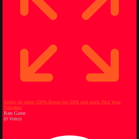
Sicher dir einen 100% Bonus bis 500€ und spiele Pick Your
Valentine
Rate Game
(
0
Votes)