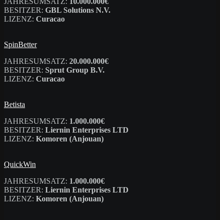
JAHRESUMSATZ:
10.000.000€
BESITZER:
GBL Solutions N.V.
LIZENZ:
Curacao
SpinBetter
JAHRESUMSATZ:
20.000.000€
BESITZER:
Sprut Group B.V.
LIZENZ:
Curacao
Betista
JAHRESUMSATZ:
1.000.000€
BESITZER:
Liernin Enterprises LTD
LIZENZ:
Komoren (Anjouan)
QuickWin
JAHRESUMSATZ:
1.000.000€
BESITZER:
Liernin Enterprises LTD
LIZENZ:
Komoren (Anjouan)