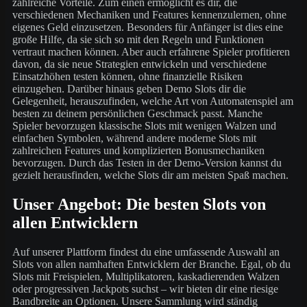
zahlreiche Vorteile. Zum einen ermöglicht es dir, die
verschiedenen Mechaniken und Features kennenzulernen, ohne
eigenes Geld einzusetzen. Besonders für Anfänger ist dies eine
große Hilfe, da sie sich so mit den Regeln und Funktionen
vertraut machen können. Aber auch erfahrene Spieler profitieren
davon, da sie neue Strategien entwickeln und verschiedene
Einsatzhöhen testen können, ohne finanzielle Risiken
einzugehen. Darüber hinaus geben Demo Slots dir die
Gelegenheit, herauszufinden, welche Art von Automatenspiel am
besten zu deinem persönlichen Geschmack passt. Manche
Spieler bevorzugen klassische Slots mit wenigen Walzen und
einfachen Symbolen, während andere moderne Slots mit
zahlreichen Features und komplizierten Bonusmechaniken
bevorzugen. Durch das Testen in der Demo-Version kannst du
gezielt herausfinden, welche Slots dir am meisten Spaß machen.
Unser Angebot: Die besten Slots von
allen Entwicklern
Auf unserer Plattform findest du eine umfassende Auswahl an
Slots von allen namhaften Entwicklern der Branche. Egal, ob du
Slots mit Freispielen, Multiplikatoren, kaskadierenden Walzen
oder progressiven Jackpots suchst – wir bieten dir eine riesige
Bandbreite an Optionen. Unsere Sammlung wird ständig