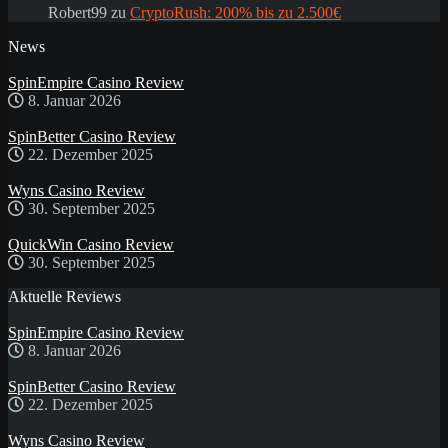
Robert99
zu
CryptoRush: 200% bis zu 2.500€
News
SpinEmpire Casino Review
8. Januar 2026
SpinBetter Casino Review
22. Dezember 2025
Wyns Casino Review
30. September 2025
QuickWin Casino Review
30. September 2025
Aktuelle Reviews
SpinEmpire Casino Review
8. Januar 2026
SpinBetter Casino Review
22. Dezember 2025
Wyns Casino Review