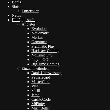
Bonis
Slots
Entwickler
News
Häufig gesucht
Anbieter
Evolution
Novomatic
Merkur
Gamomat
Pragmatic Play
Hacksaw Gaming
NoLimit City
Play’n GO
Big Time Gaming
Einzahlmethoden
Bank Überweisung
Paysafecard
MasterCard
Visa
Skrill
Jeton
CashtoCode
MiFinity
MuchBetter