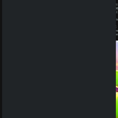
JAHRESUMSATZ:
JAHRES
1.000.000€
1.000.00
BESITZER:
BESITZE
Liernin
Liernin
Enterprises
Enterpri
LTD
LTD
LIZENZ:
LIZENZ:
Komoren
Komore
(Anjouan)
(Anjoua
Neueste
Beiträge
SpinEmpir
e Casino
Review
SpinBetter
Casino
Review
Wyns
Casino