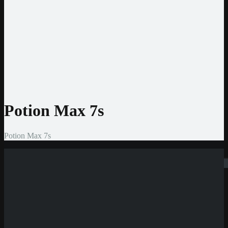
Jeton
CashtoCode
MiFinity
MuchBetter
Auszahlmethoden
Bank Überweisung
MasterCard
Visa
Skrill
Bitcoin
Potion Max 7s
Potion Max 7s
Suchen
Neue Casinos