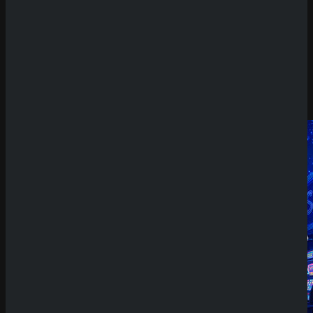
Demo Spiel