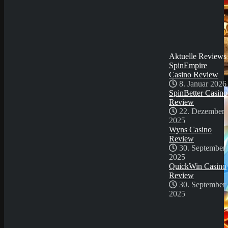
30. September
2025
QuickWin Casino
Review
30. September
2025
Aktuelle Reviews
SpinEmpire
Casino Review
Demo Spiel
8. Januar 2026
SpinBetter Casino
Review
22. Dezember
2025
Wyns Casino
Review
30. September
2025
QuickWin Casino
Review
30. September
2025