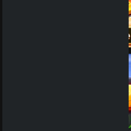
Demo Spiel