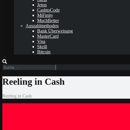
Jeton
CashtoCode
MiFinity
MuchBetter
Auszahlmethoden
Bank Überweisung
MasterCard
Visa
Skrill
Bitcoin
Reeling in Cash
Reeling in Cash