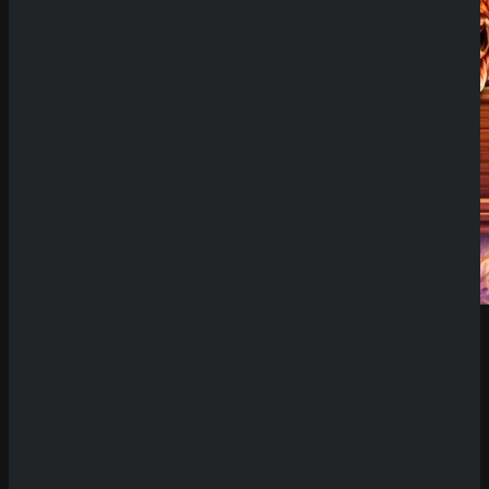
Demo Spiel
Willkommen auf unserer Plattform für Demo
Slots! Hier hast du die einzigartige Möglichkeit,
eine riesige Auswahl an Spielautomaten
kostenlos und ohne Risiko zu testen. Unsere
Seite bietet dir den Vorteil, die neuesten Slots
oft bis zu zwei Wochen vor ihrer offiziellen