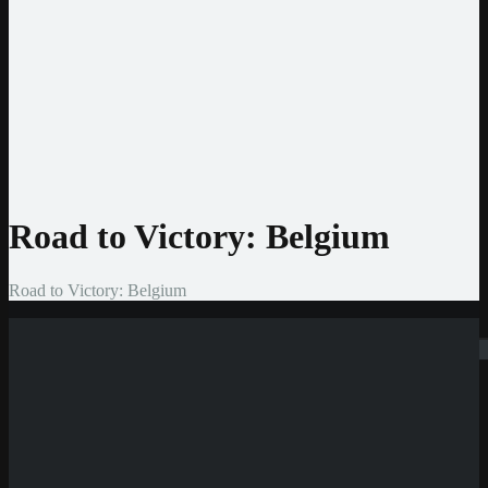
Jeton
CashtoCode
MiFinity
MuchBetter
Auszahlmethoden
Bank Überweisung
MasterCard
Visa
Skrill
Bitcoin
Road to Victory: Belgium
Road to Victory: Belgium
Suchen
Neue Casinos