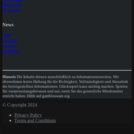
Play'n Go
Pragmatic
News
Alle
Casinos
Partner
Ratgeber
Hinweis
Die Inhalte dienen ausschließlich zu Informationszwecken. Wir
übernehmen keine Haftung für die Richtigkeit, Vollständigkeit und Aktualität
der bereitgestellten Informationen. Glücksspiel kann süchtig machen. Spielen
Sie verantwortungsbewusst und nur, wenn Sie das gesetzliche Mindestalter
erreicht haben. Hilfe auf gambleaware.org
© Copyright 2024
Privacy Policy
Terms and Conditions