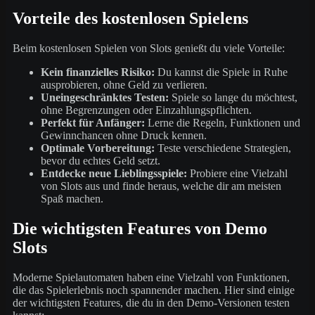
Vorteile des kostenlosen Spielens
Beim kostenlosen Spielen von Slots genießt du viele Vorteile:
Kein finanzielles Risiko:
Du kannst die Spiele in Ruhe
ausprobieren, ohne Geld zu verlieren.
Uneingeschränktes Testen:
Spiele so lange du möchtest,
ohne Begrenzungen oder Einzahlungspflichten.
Perfekt für Anfänger:
Lerne die Regeln, Funktionen und
Gewinnchancen ohne Druck kennen.
Optimale Vorbereitung:
Teste verschiedene Strategien,
bevor du echtes Geld setzt.
Entdecke neue Lieblingsspiele:
Probiere eine Vielzahl
von Slots aus und finde heraus, welche dir am meisten
Spaß machen.
Die wichtigsten Features von Demo
Slots
Moderne Spielautomaten haben eine Vielzahl von Funktionen,
die das Spielerlebnis noch spannender machen. Hier sind einige
der wichtigsten Features, die du in den Demo-Versionen testen