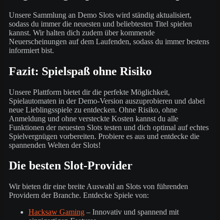
Unsere Sammlung an Demo Slots wird ständig aktualisiert,
sodass du immer die neuesten und beliebtesten Titel spielen
kannst. Wir halten dich zudem über kommende
Neuerscheinungen auf dem Laufenden, sodass du immer bestens
informiert bist.
Fazit: Spielspaß ohne Risiko
Unsere Plattform bietet dir die perfekte Möglichkeit,
Spielautomaten in der Demo-Version auszuprobieren und dabei
neue Lieblingsspiele zu entdecken. Ohne Risiko, ohne
Anmeldung und ohne versteckte Kosten kannst du alle
Funktionen der neuesten Slots testen und dich optimal auf echtes
Spielvergnügen vorbereiten. Probiere es aus und entdecke die
spannenden Welten der Slots!
Die besten Slot-Provider
Wir bieten dir eine breite Auswahl an Slots von führenden
Providern der Branche. Entdecke Spiele von:
Hacksaw Gaming
– Innovativ und spannend mit