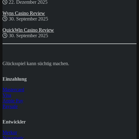
22. Dezember 2025
Wyns Casino Review
30. September 2025
QuickWin Casino Review
30. September 2025
Glücksspiel kann süchtig machen.
Einzahlung
Mastercard
Visa
Apple Pay
Paysafe
Entwickler
Merkur
Novomatic