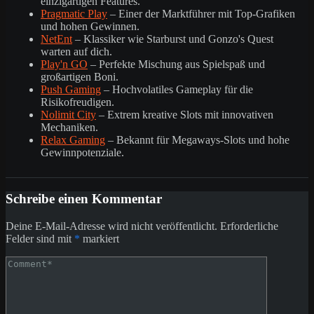
einzigartigen Features.
Pragmatic Play
– Einer der Marktführer mit Top-Grafiken
und hohen Gewinnen.
NetEnt
– Klassiker wie Starburst und Gonzo's Quest
warten auf dich.
Play'n GO
– Perfekte Mischung aus Spielspaß und
großartigen Boni.
Push Gaming
– Hochvolatiles Gameplay für die
Risikofreudigen.
Nolimit City
– Extrem kreative Slots mit innovativen
Mechaniken.
Relax Gaming
– Bekannt für Megaways-Slots und hohe
Gewinnpotenziale.
Schreibe einen Kommentar
Deine E-Mail-Adresse wird nicht veröffentlicht.
Erforderliche
Felder sind mit
*
markiert