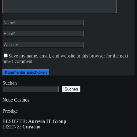
Save my name, email, and website in this browser for the next
time I comment.
Suchen
Suchen
Neue Casinos
Prestige
BESITZER:
Aurevia IT Group
LIZENZ:
Curacao