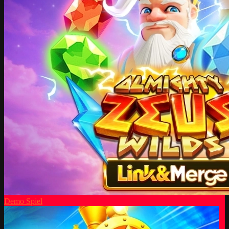
Demo Spiel