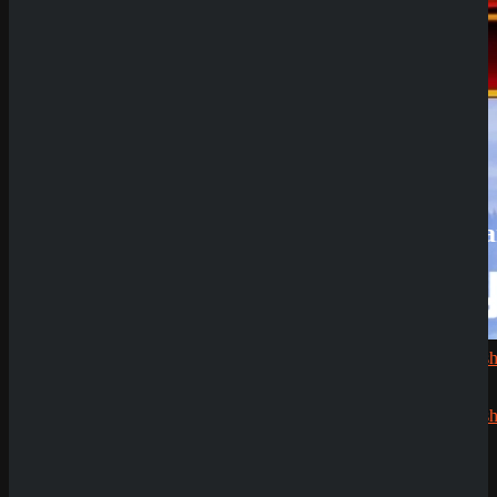
Review
QuickWin
Casino
Review
Betista
Casino
Review
Neueste
Kommenta
Alex
zu
Dazard
rami
zu
CryptoRus
Jens
zu
CryptoRush
200% bis
zu 2.500€
Silizi
zu