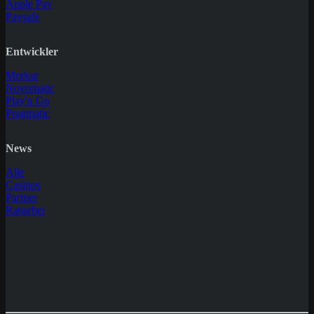
Apple Pay
Paysafe
Entwickler
Merkur
Novomatic
Play'n Go
Pragmatic
News
Alle
Casinos
Partner
Ratgeber