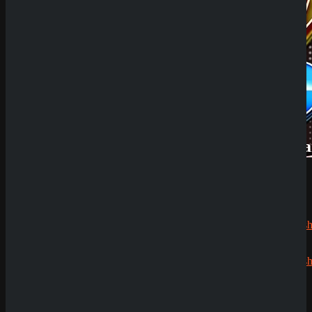
Review
QuickWin
Casino
Review
Betista
Casino
Review
Neueste
Kommenta
Alex
zu
Dazard
rami
zu
CryptoRus
Jens
zu
CryptoRush
200% bis
zu 2.500€
Silizi
zu