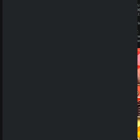
JAHRESUMSATZ:
JAHRES
1.000.000€
1.000.00
BESITZER:
BESITZE
Liernin
Liernin
Enterprises
Enterpri
LTD
LTD
LIZENZ:
LIZENZ:
Komoren
Komore
(Anjouan)
(Anjoua
Neueste
Beiträge
SpinEmpir
e Casino
Review
SpinBetter
Casino
Review
Wyns
Casino