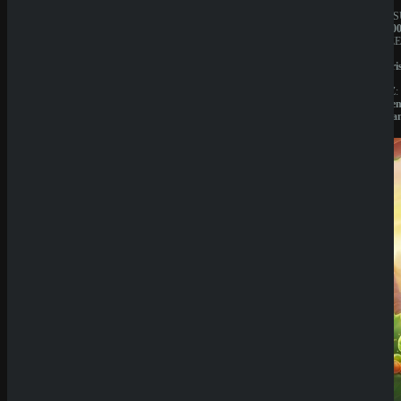
JAHRESUMSATZ:
JAHRES
1.000.000€
1.000.00
BESITZER:
BESITZE
Liernin
Liernin
Enterprises
Enterpri
LTD
LTD
LIZENZ:
LIZENZ:
Komoren
Komore
(Anjouan)
(Anjoua
Neueste
Beiträge
SpinEmpir
e Casino
Review
SpinBetter
Casino
Review
Wyns
Casino