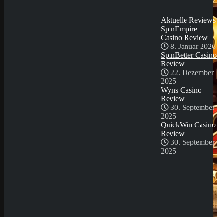
30. September
2025
Aktuelle Reviews
SpinEmpire
Casino Review
8. Januar 2026
SpinBetter Casino
Review
22. Dezember
2025
Wyns Casino
Review
30. September
2025
QuickWin Casino
Review
30. September
2025