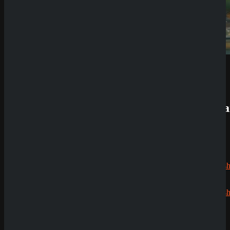
Review
QuickWin
Casino
Review
Betista
Casino
Review
Neueste
Kommenta
Alex
zu
Dazard
rami
zu
CryptoRus
Jens
zu
CryptoRush
200% bis
zu 2.500€
Silizi
zu