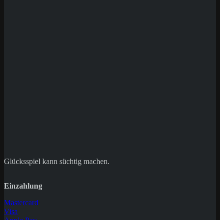
Save my name, email, and website in this
browser for the next time I comment.
Glücksspiel kann süchtig machen.
Einzahlung
Mastercard
Visa