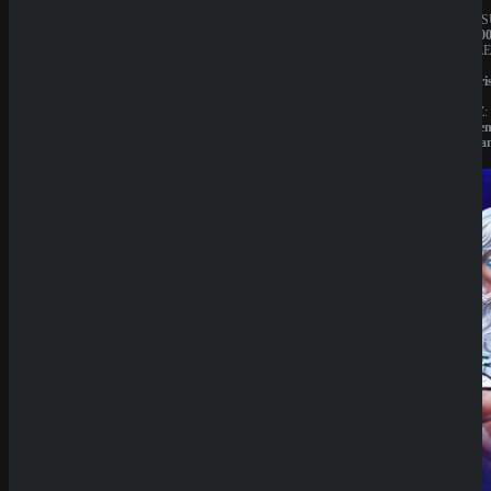
JAHRESUMSATZ:
JAHRES
1.000.000€
1.000.00
BESITZER:
BESITZE
Liernin
Liernin
Enterprises
Enterpri
LTD
LTD
LIZENZ:
LIZENZ:
Komoren
Komore
(Anjouan)
(Anjoua
Neueste
Beiträge
SpinEmpir
e Casino
Review
SpinBetter
Casino
Review
Wyns
Casino