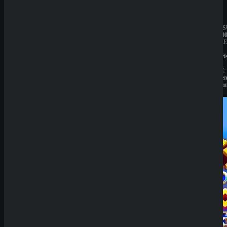
JAHRESUMSATZ:
JAHRES
1.000.000€
1.000.00
BESITZER:
BESITZE
Liernin
Liernin
Enterprises
Enterpri
LTD
LTD
LIZENZ:
LIZENZ:
Komoren
Komore
(Anjouan)
(Anjoua
Neueste
Beiträge
SpinEmpir
e Casino
Review
SpinBetter
Casino
Review