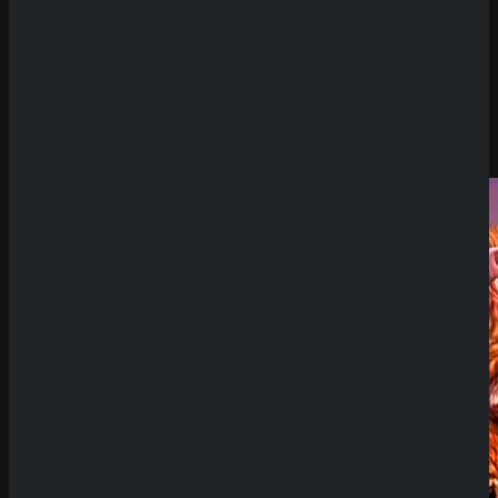
Demo Spiel