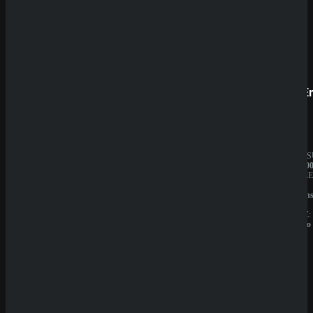
Prestige
SpinE
BESITZER:
JAHRES
Aurevia
10.000.0
IT
BESITZE
Group
GBL
LIZENZ:
Solution
Curacao
N.V.
LIZENZ:
Curacao